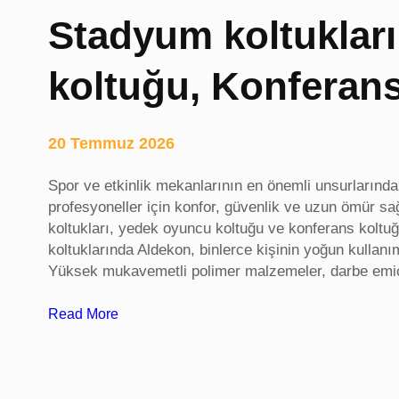
i
Stadyum koltuklar
t
e
koltuğu, Konferan
s
i
,
m
20 Temmuz 2026
a
g
Spor ve etkinlik mekanlarının en önemli unsurlarında
a
profesyoneller için konfor, güvenlik ve uzun ömür 
z
koltukları, yedek oyuncu koltuğu ve konferans koltu
i
koltuklarında Aldekon, binlerce kişinin yoğun kullanım
n
Yüksek mukavemetli polimer malzemeler, darbe emic
s
i
:
Read More
t
S
e
t
l
a
e
d