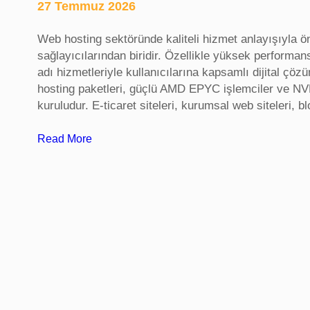
i
27 Temmuz 2026
z
e
Web hosting sektöründe kaliteli hizmet anlayışıyla ön
s
sağlayıcılarından biridir. Özellikle yüksek performan
i
adı hizmetleriyle kullanıcılarına kapsamlı dijital ç
,
hosting paketleri, güçlü AMD EPYC işlemciler ve NV
i
kuruludur. E-ticaret siteleri, kurumsal web siteleri, 
d
a
:
Read More
t
S
a
e
a
k
n
t
k
ö
a
r
r
e
a
l
h
a