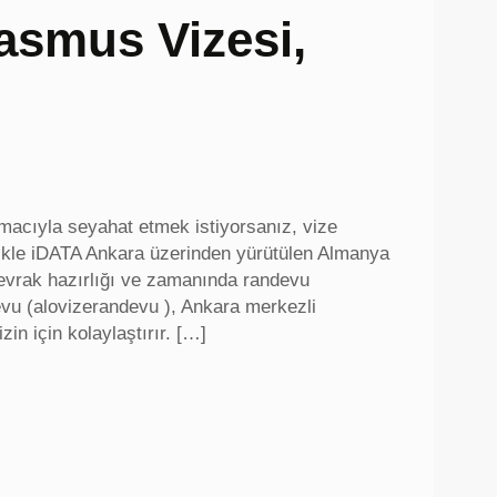
asmus Vizesi,
 amacıyla seyahat etmek istiyorsanız, vize
llikle iDATA Ankara üzerinden yürütülen Almanya
 evrak hazırlığı ve zamanında randevu
evu (alovizerandevu ), Ankara merkezli
in için kolaylaştırır. […]