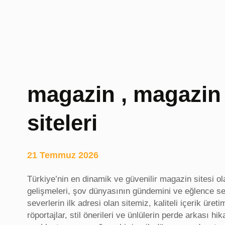
z
ı
r
s
c
r
i
magazin , magazin 
p
t
siteleri
l
e
r
,
21 Temmuz 2026
A
l
Türkiye’nin en dinamik ve güvenilir magazin sitesi ol
a
gelişmeleri, şov dünyasının gündemini ve eğlence se
n
severlerin ilk adresi olan sitemiz, kaliteli içerik üret
a
röportajlar, stil önerileri ve ünlülerin perde arkası hi
d