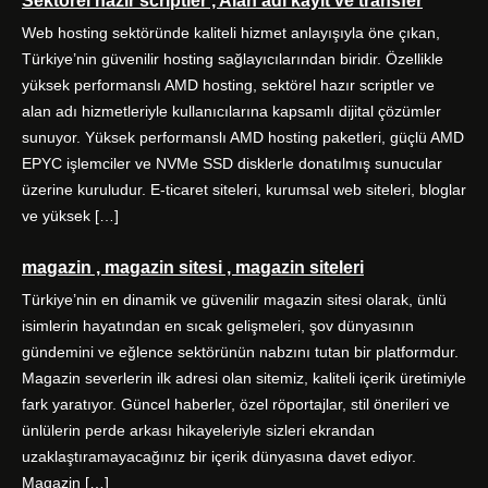
Sektörel hazır scriptler , Alan adı kayıt ve transfer
Web hosting sektöründe kaliteli hizmet anlayışıyla öne çıkan,
Türkiye’nin güvenilir hosting sağlayıcılarından biridir. Özellikle
yüksek performanslı AMD hosting, sektörel hazır scriptler ve
alan adı hizmetleriyle kullanıcılarına kapsamlı dijital çözümler
sunuyor. Yüksek performanslı AMD hosting paketleri, güçlü AMD
EPYC işlemciler ve NVMe SSD disklerle donatılmış sunucular
üzerine kuruludur. E-ticaret siteleri, kurumsal web siteleri, bloglar
ve yüksek […]
magazin , magazin sitesi , magazin siteleri
Türkiye’nin en dinamik ve güvenilir magazin sitesi olarak, ünlü
isimlerin hayatından en sıcak gelişmeleri, şov dünyasının
gündemini ve eğlence sektörünün nabzını tutan bir platformdur.
Magazin severlerin ilk adresi olan sitemiz, kaliteli içerik üretimiyle
fark yaratıyor. Güncel haberler, özel röportajlar, stil önerileri ve
ünlülerin perde arkası hikayeleriyle sizleri ekrandan
uzaklaştıramayacağınız bir içerik dünyasına davet ediyor.
Magazin […]