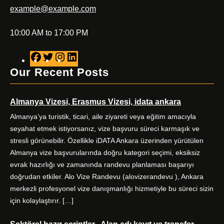
example@example.com
10:00 AM to 17:00 PM
F
T
I
L
a
w
n
i
Our Recent Posts
c
i
s
n
e
t
t
k
Almanya Vizesi, Erasmus Vizesi, idata ankara
b
t
a
e
o
e
g
d
Almanya’ya turistik, ticari, aile ziyareti veya eğitim amacıyla
o
r
r
I
seyahat etmek istiyorsanız, vize başvuru süreci karmaşık ve
k
a
n
stresli görünebilir. Özellikle iDATA Ankara üzerinden yürütülen
m
Almanya vize başvurularında doğru kategori seçimi, eksiksiz
evrak hazırlığı ve zamanında randevu planlaması başarıyı
doğrudan etkiler. Alo Vize Randevu (alovizerandevu ), Ankara
merkezli profesyonel vize danışmanlığı hizmetiyle bu süreci sizin
için kolaylaştırır. […]