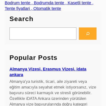
Bodrum tente , Bodrumda tente , Kasetli tente ,
Tente fiyatlari , Otomatik tente
Search
S
e
a
r
c
Popular Posts
h
Almanya Vizesi, Erasmus Vizesi, idata
ankara
Almanya’ya turistik, ticari, aile ziyareti veya
eğitim amacıyla seyahat etmek istiyorsanız, vize
başvuru süreci karmaşık ve stresli görünebilir.
Özellikle iDATA Ankara üzerinden yürütülen
Almanya vize başvurularında doğru kategori