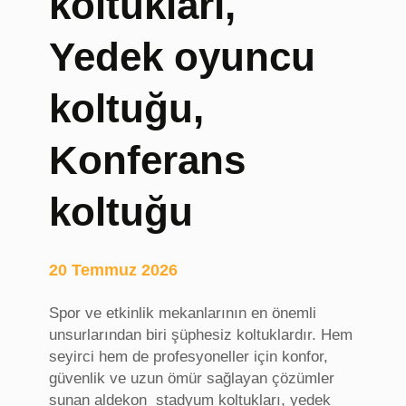
koltukları,
i
,
Yedek oyuncu
m
a
koltuğu,
g
a
Konferans
z
i
n
koltuğu
s
i
t
20 Temmuz 2026
e
l
Spor ve etkinlik mekanlarının en önemli
e
unsurlarından biri şüphesiz koltuklardır. Hem
r
seyirci hem de profesyoneller için konfor,
i
güvenlik ve uzun ömür sağlayan çözümler
sunan aldekon stadyum koltukları, yedek