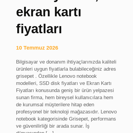
k
ekran kartı
u
l
fiyatları
p
ü
r
e
10 Temmuz 2026
t
i
Bilgisayar ve donanım ihtiyaçlarınızda kaliteli
c
ürünleri uygun fiyatlarla bulabileceğiniz adres
i
grisepet . Özellikle Lenovo notebook
s
modelleri, SSD disk fiyatları ve Ekran Kartı
i
Fiyatları konusunda geniş bir ürün yelpazesi
,
sunan firma, hem bireysel kullanıcılara hem
m
de kurumsal müşterilere hitap eden
o
profesyonel bir teknoloji mağazasıdır. Lenovo
b
notebook kategorisinde Grisepet, performans
i
ve güvenilirliği bir arada sunar. İş
l