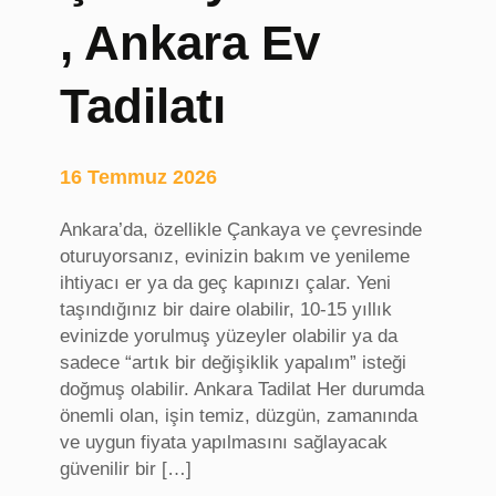
r
, Ankara Ev
v
i
Tadilatı
s
,
S
16 Temmuz 2026
a
k
Ankara’da, özellikle Çankaya ve çevresinde
a
oturuyorsanız, evinizin bakım ve yenileme
r
ihtiyacı er ya da geç kapınızı çalar. Yeni
y
taşındığınız bir daire olabilir, 10-15 yıllık
a
evinizde yorulmuş yüzeyler olabilir ya da
ü
sadece “artık bir değişiklik yapalım” isteği
n
doğmuş olabilir. Ankara Tadilat Her durumda
i
önemli olan, işin temiz, düzgün, zamanında
v
ve uygun fiyata yapılmasını sağlayacak
e
güvenilir bir […]
r