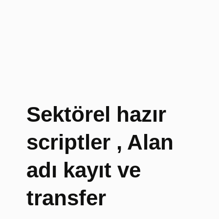
i
z
e
s
i
,
E
r
a
Sektörel hazır
s
m
scriptler , Alan
u
s
V
adı kayıt ve
i
z
transfer
e
s
i