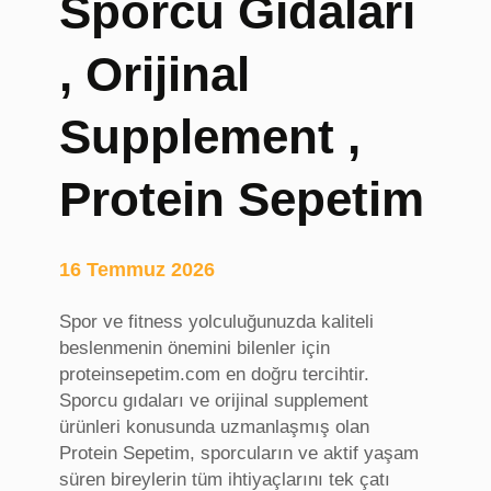
Sporcu Gıdaları
k
s
a
ü
, Orijinal
y
c
a
r
T
e
Supplement ,
a
t
d
l
Protein Sepetim
i
e
l
r
a
i
16 Temmuz 2026
t
,
Spor ve fitness yolculuğunuzda kaliteli
A
beslenmenin önemini bilenler için
n
proteinsepetim.com en doğru tercihtir.
k
Sporcu gıdaları ve orijinal supplement
a
ürünleri konusunda uzmanlaşmış olan
r
Protein Sepetim, sporcuların ve aktif yaşam
a
süren bireylerin tüm ihtiyaçlarını tek çatı
E