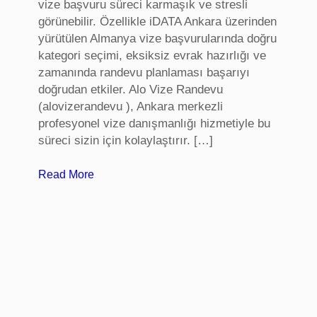
vize başvuru süreci karmaşık ve stresli
görünebilir. Özellikle iDATA Ankara üzerinden
yürütülen Almanya vize başvurularında doğru
kategori seçimi, eksiksiz evrak hazırlığı ve
zamanında randevu planlaması başarıyı
doğrudan etkiler. Alo Vize Randevu
(alovizerandevu ), Ankara merkezli
profesyonel vize danışmanlığı hizmetiyle bu
süreci sizin için kolaylaştırır. […]
:
Read More
A
l
m
a
n
y
a
V