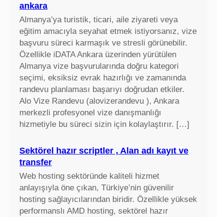
s
ankara
d
Almanya’ya turistik, ticari, aile ziyareti veya
d
eğitim amacıyla seyahat etmek istiyorsanız, vize
i
başvuru süreci karmaşık ve stresli görünebilir.
s
Özellikle iDATA Ankara üzerinden yürütülen
k
Almanya vize başvurularında doğru kategori
f
seçimi, eksiksiz evrak hazırlığı ve zamanında
i
randevu planlaması başarıyı doğrudan etkiler.
y
Alo Vize Randevu (alovizerandevu ), Ankara
a
merkezli profesyonel vize danışmanlığı
t
hizmetiyle bu süreci sizin için kolaylaştırır. […]
l
a
Sektörel hazır scriptler , Alan adı kayıt ve
r
transfer
ı
Web hosting sektöründe kaliteli hizmet
,
anlayışıyla öne çıkan, Türkiye’nin güvenilir
e
hosting sağlayıcılarından biridir. Özellikle yüksek
k
performanslı AMD hosting, sektörel hazır
r