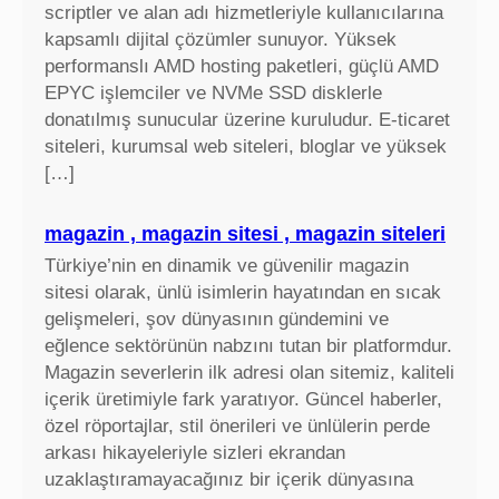
scriptler ve alan adı hizmetleriyle kullanıcılarına
a
kapsamlı dijital çözümler sunuyor. Yüksek
n
performanslı AMD hosting paketleri, güçlü AMD
k
EPYC işlemciler ve NVMe SSD disklerle
a
donatılmış sunucular üzerine kuruludur. E-ticaret
r
siteleri, kurumsal web siteleri, bloglar ve yüksek
t
[…]
ı
f
i
magazin , magazin sitesi , magazin siteleri
y
Türkiye’nin en dinamik ve güvenilir magazin
a
sitesi olarak, ünlü isimlerin hayatından en sıcak
t
gelişmeleri, şov dünyasının gündemini ve
l
eğlence sektörünün nabzını tutan bir platformdur.
a
Magazin severlerin ilk adresi olan sitemiz, kaliteli
r
içerik üretimiyle fark yaratıyor. Güncel haberler,
ı
özel röportajlar, stil önerileri ve ünlülerin perde
arkası hikayeleriyle sizleri ekrandan
uzaklaştıramayacağınız bir içerik dünyasına