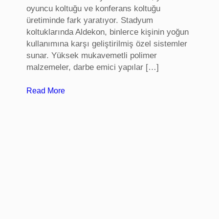
oyuncu koltuğu ve konferans koltuğu
üretiminde fark yaratıyor. Stadyum
koltuklarında Aldekon, binlerce kişinin yoğun
kullanımına karşı geliştirilmiş özel sistemler
sunar. Yüksek mukavemetli polimer
malzemeler, darbe emici yapılar […]
:
Read More
S
t
a
d
y
u
m
k
o
l