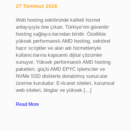
27 Temmuz 2026
,
i
Web hosting sektöründe kaliteli hizmet
d
anlayışıyla öne çıkan, Türkiye’nin güvenilir
a
hosting sağlayıcılarından biridir. Özellikle
t
yüksek performanslı AMD hosting, sektörel
a
hazır scriptler ve alan adı hizmetleriyle
a
kullanıcılarına kapsamlı dijital çözümler
n
sunuyor. Yüksek performanslı AMD hosting
k
paketleri, güçlü AMD EPYC işlemciler ve
a
NVMe SSD disklerle donatılmış sunucular
r
üzerine kuruludur. E-ticaret siteleri, kurumsal
a
web siteleri, bloglar ve yüksek […]
:
Read More
S
e
k