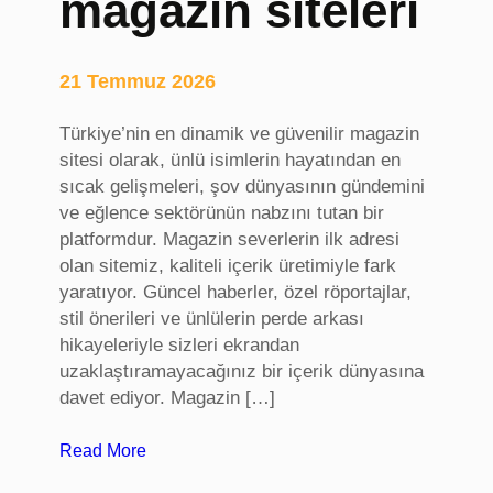
magazin siteleri
,
A
l
21 Temmuz 2026
a
n
Türkiye’nin en dinamik ve güvenilir magazin
a
sitesi olarak, ünlü isimlerin hayatından en
d
sıcak gelişmeleri, şov dünyasının gündemini
ı
ve eğlence sektörünün nabzını tutan bir
k
platformdur. Magazin severlerin ilk adresi
a
olan sitemiz, kaliteli içerik üretimiyle fark
y
yaratıyor. Güncel haberler, özel röportajlar,
ı
stil önerileri ve ünlülerin perde arkası
t
hikayeleriyle sizleri ekrandan
v
uzaklaştıramayacağınız bir içerik dünyasına
e
davet ediyor. Magazin […]
t
r
:
Read More
a
m
n