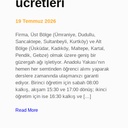
ücretleri
k
o
l
19 Temmuz 2026
t
u
Firma, Üst Bölge (Ümraniye, Dudullu,
ğ
Sancaktepe, Sultanbeyli, Kurtköy) ve Alt
u
Bölge (Üsküdar, Kadıköy, Maltepe, Kartal,
,
Pendik, Gebze) olmak üzere geniş bir
K
güzergah ağı işletiyor. Anadolu Yakası’nın
o
hemen her semtinden öğrenci alımı yaparak
n
derslere zamanında ulaşmanızı garanti
f
ediyor. Birinci öğretim için sabah 08:00
e
kalkış, akşam 15:30 ve 17:00 dönüş; ikinci
r
öğretim için ise 16:30 kalkış ve […]
a
n
:
Read More
s
S
k
a
o