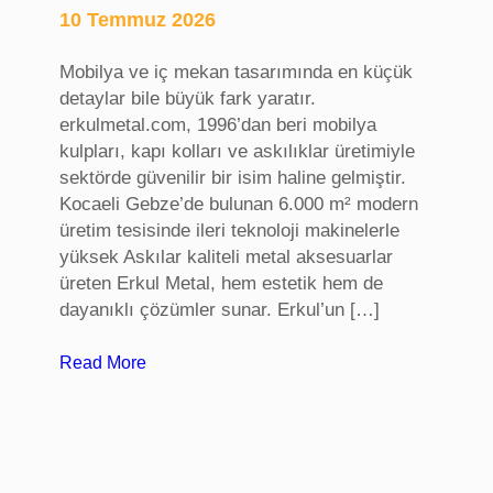
10 Temmuz 2026
p
i
Mobilya ve iç mekan tasarımında en küçük
s
detaylar bile büyük fark yaratır.
i
erkulmetal.com, 1996’dan beri mobilya
,
kulpları, kapı kolları ve askılıklar üretimiyle
B
sektörde güvenilir bir isim haline gelmiştir.
u
Kocaeli Gebze’de bulunan 6.000 m² modern
r
üretim tesisinde ileri teknoloji makinelerle
s
yüksek Askılar kaliteli metal aksesuarlar
a
üreten Erkul Metal, hem estetik hem de
B
dayanıklı çözümler sunar. Erkul’un […]
i
r
:
Read More
e
m
y
o
s
b
e
i
l