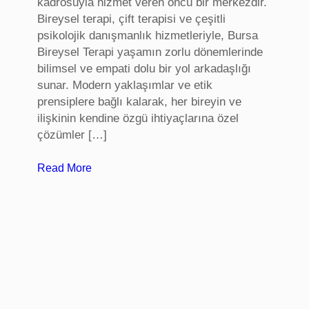
kadrosuyla hizmet veren öncü bir merkezdir.
n
Bireysel terapi, çift terapisi ve çeşitli
t
psikolojik danışmanlık hizmetleriyle, Bursa
,
Bireysel Terapi yaşamın zorlu dönemlerinde
P
bilimsel ve empati dolu bir yol arkadaşlığı
r
sunar. Modern yaklaşımlar ve etik
o
prensiplere bağlı kalarak, her bireyin ve
t
ilişkinin kendine özgü ihtiyaçlarına özel
e
çözümler […]
i
n
:
Read More
S
B
e
u
p
r
e
s
t
a
i
P
m
s
i