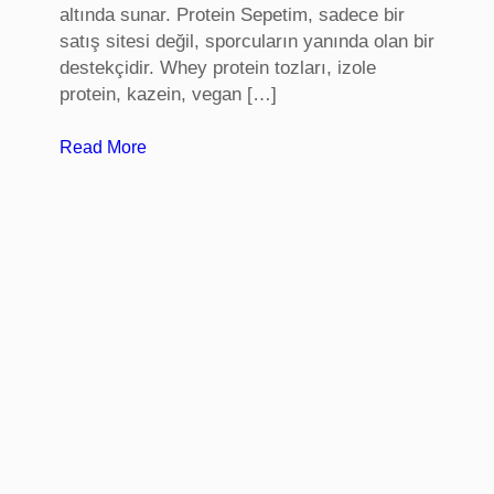
altında sunar. Protein Sepetim, sadece bir
v
satış sitesi değil, sporcuların yanında olan bir
T
destekçidir. Whey protein tozları, izole
a
protein, kazein, vegan […]
d
i
:
Read More
l
S
a
p
t
o
ı
r
c
u
G
ı
d
a
l
a
r