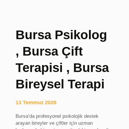
ı
,
O
r
Bursa Psikolog
i
j
, Bursa Çift
i
n
a
Terapisi , Bursa
l
S
Bireysel Terapi
u
p
p
13 Temmuz 2026
l
e
Bursa’da profesyonel psikolojik destek
m
arayan bireyler ve çiftler için uzman
e