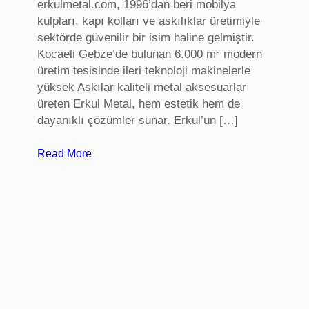
erkulmetal.com, 1996’dan beri mobilya
,
kulpları, kapı kolları ve askılıklar üretimiyle
B
sektörde güvenilir bir isim haline gelmiştir.
u
Kocaeli Gebze’de bulunan 6.000 m² modern
r
üretim tesisinde ileri teknoloji makinelerle
s
yüksek Askılar kaliteli metal aksesuarlar
a
üreten Erkul Metal, hem estetik hem de
B
dayanıklı çözümler sunar. Erkul’un […]
i
r
:
Read More
e
m
y
o
s
b
e
i
l
l
T
y
e
a
r
k
a
u
p