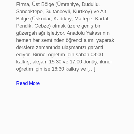
Firma, Üst Bölge (Ümraniye, Dudullu,
ğ
Sancaktepe, Sultanbeyli, Kurtköy) ve Alt
u
Bölge (Üsküdar, Kadıköy, Maltepe, Kartal,
,
Pendik, Gebze) olmak üzere geniş bir
K
güzergah ağı işletiyor. Anadolu Yakası’nın
o
hemen her semtinden öğrenci alımı yaparak
n
derslere zamanında ulaşmanızı garanti
f
ediyor. Birinci öğretim için sabah 08:00
e
kalkış, akşam 15:30 ve 17:00 dönüş; ikinci
r
öğretim için ise 16:30 kalkış ve […]
a
n
:
Read More
s
S
k
a
o
k
l
a
t
r
u
y
ğ
a