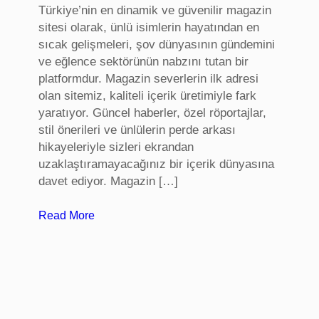
n
Türkiye’nin en dinamik ve güvenilir magazin
a
sitesi olarak, ünlü isimlerin hayatından en
d
sıcak gelişmeleri, şov dünyasının gündemini
ı
ve eğlence sektörünün nabzını tutan bir
k
platformdur. Magazin severlerin ilk adresi
a
olan sitemiz, kaliteli içerik üretimiyle fark
y
yaratıyor. Güncel haberler, özel röportajlar,
ı
stil önerileri ve ünlülerin perde arkası
t
hikayeleriyle sizleri ekrandan
v
uzaklaştıramayacağınız bir içerik dünyasına
e
davet ediyor. Magazin […]
t
r
:
Read More
a
m
n
a
s
g
f
a
e
z
r
i