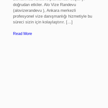
doğrudan etkiler. Alo Vize Randevu
(alovizerandevu ), Ankara merkezli
profesyonel vize danışmanlığı hizmetiyle bu
süreci sizin için kolaylaştırır. […]
:
Read More
A
l
m
a
n
y
a
V
i
z
e
s