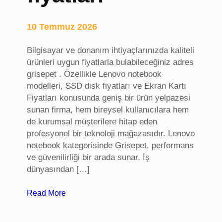
r
e
10 Temmuz 2026
t
i
Bilgisayar ve donanım ihtiyaçlarınızda kaliteli
c
ürünleri uygun fiyatlarla bulabileceğiniz adres
i
grisepet . Özellikle Lenovo notebook
s
modelleri, SSD disk fiyatları ve Ekran Kartı
i
Fiyatları konusunda geniş bir ürün yelpazesi
,
sunan firma, hem bireysel kullanıcılara hem
m
de kurumsal müşterilere hitap eden
o
profesyonel bir teknoloji mağazasıdır. Lenovo
b
notebook kategorisinde Grisepet, performans
i
ve güvenilirliği bir arada sunar. İş
l
dünyasından […]
y
a
:
Read More
k
l
u
e