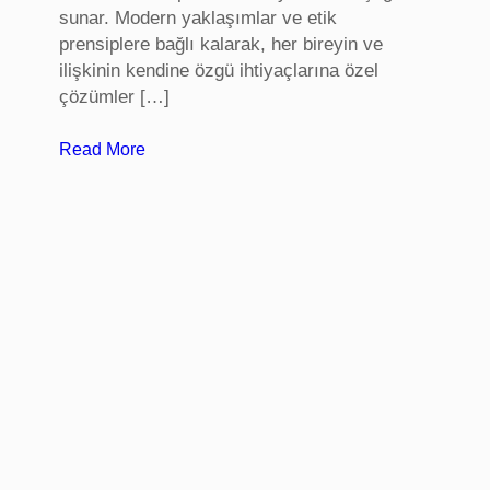
sunar. Modern yaklaşımlar ve etik
o
prensiplere bağlı kalarak, her bireyin ve
t
ilişkinin kendine özgü ihtiyaçlarına özel
e
çözümler […]
i
n
:
Read More
S
B
e
u
p
r
e
s
t
a
i
P
m
s
i
k
o
l
o
g