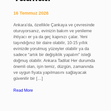
,
S
16 Temmuz 2026
a
k
Ankara’da, özellikle Çankaya ve çevresinde
a
oturuyorsanız, evinizin bakım ve yenileme
r
ihtiyacı er ya da geç kapınızı çalar. Yeni
y
taşındığınız bir daire olabilir, 10-15 yıllık
a
evinizde yorulmuş yüzeyler olabilir ya da
ü
sadece “artık bir değişiklik yapalım” isteği
n
doğmuş olabilir. Ankara Tadilat Her durumda
i
önemli olan, işin temiz, düzgün, zamanında
v
ve uygun fiyata yapılmasını sağlayacak
e
güvenilir bir […]
r
s
:
Read More
i
A
t
n
e
k
s