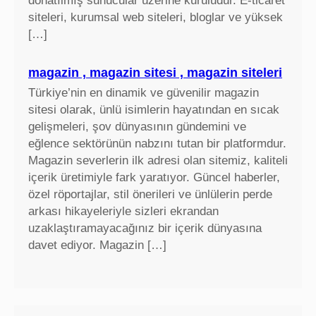
donatılmış sunucular üzerine kuruludur. E-ticaret
r
siteleri, kurumsal web siteleri, bloglar ve yüksek
t
[…]
ı
f
i
magazin , magazin sitesi , magazin siteleri
y
Türkiye’nin en dinamik ve güvenilir magazin
a
sitesi olarak, ünlü isimlerin hayatından en sıcak
t
gelişmeleri, şov dünyasının gündemini ve
l
eğlence sektörünün nabzını tutan bir platformdur.
a
Magazin severlerin ilk adresi olan sitemiz, kaliteli
r
içerik üretimiyle fark yaratıyor. Güncel haberler,
ı
özel röportajlar, stil önerileri ve ünlülerin perde
arkası hikayeleriyle sizleri ekrandan
uzaklaştıramayacağınız bir içerik dünyasına
davet ediyor. Magazin […]