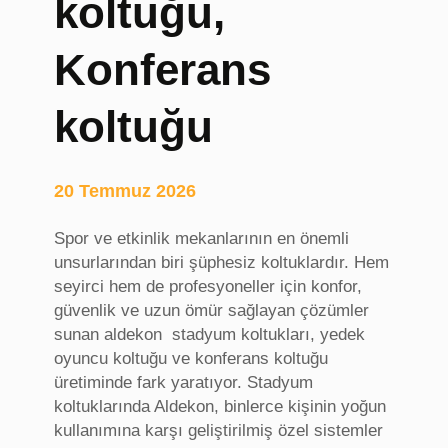
koltuğu,
g
a
Konferans
z
i
n
koltuğu
s
i
t
20 Temmuz 2026
e
l
Spor ve etkinlik mekanlarının en önemli
e
unsurlarından biri şüphesiz koltuklardır. Hem
r
seyirci hem de profesyoneller için konfor,
i
güvenlik ve uzun ömür sağlayan çözümler
sunan aldekon stadyum koltukları, yedek
oyuncu koltuğu ve konferans koltuğu
üretiminde fark yaratıyor. Stadyum
koltuklarında Aldekon, binlerce kişinin yoğun
kullanımına karşı geliştirilmiş özel sistemler