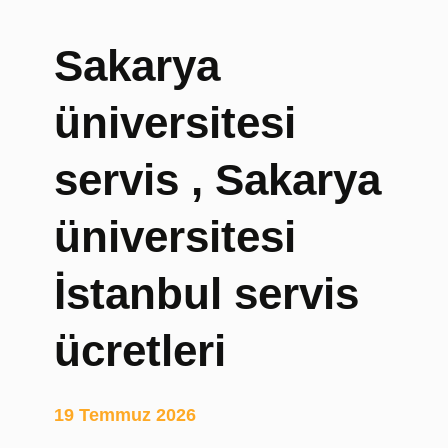
r
ı
Sakarya
,
Y
üniversitesi
e
d
e
servis , Sakarya
k
o
üniversitesi
y
u
İstanbul servis
n
c
u
ücretleri
k
o
l
19 Temmuz 2026
t
u