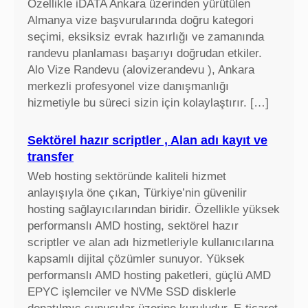
Özellikle iDATA Ankara üzerinden yürütülen
k
Almanya vize başvurularında doğru kategori
f
seçimi, eksiksiz evrak hazırlığı ve zamanında
i
randevu planlaması başarıyı doğrudan etkiler.
y
Alo Vize Randevu (alovizerandevu ), Ankara
a
merkezli profesyonel vize danışmanlığı
t
hizmetiyle bu süreci sizin için kolaylaştırır. […]
l
a
Sektörel hazır scriptler , Alan adı kayıt ve
r
transfer
ı
Web hosting sektöründe kaliteli hizmet
,
anlayışıyla öne çıkan, Türkiye’nin güvenilir
e
hosting sağlayıcılarından biridir. Özellikle yüksek
k
performanslı AMD hosting, sektörel hazır
r
scriptler ve alan adı hizmetleriyle kullanıcılarına
a
kapsamlı dijital çözümler sunuyor. Yüksek
n
performanslı AMD hosting paketleri, güçlü AMD
k
EPYC işlemciler ve NVMe SSD disklerle
a