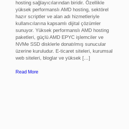
hosting sağlayıcılarından biridir. Özellikle
t
yüksek performanslı AMD hosting, sektörel
a
hazır scriptler ve alan adı hizmetleriyle
a
kullanıcılarına kapsamlı dijital çözümler
n
sunuyor. Yüksek performanslı AMD hosting
k
paketleri, güçlü AMD EPYC işlemciler ve
a
NVMe SSD disklerle donatılmış sunucular
r
üzerine kuruludur. E-ticaret siteleri, kurumsal
a
web siteleri, bloglar ve yüksek […]
:
Read More
S
e
k
t
ö
r
e
l