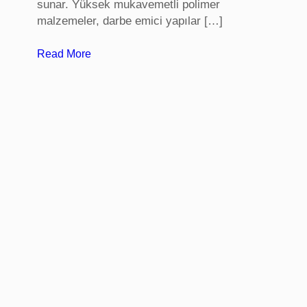
sunar. Yüksek mukavemetli polimer
malzemeler, darbe emici yapılar […]
:
Read More
S
t
a
d
y
u
m
k
o
l
t
u
k
l
a