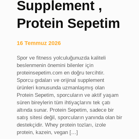
Supplement ,
a
t
d
l
Protein Sepetim
i
e
l
r
a
i
16 Temmuz 2026
t
,
Spor ve fitness yolculuğunuzda kaliteli
A
beslenmenin önemini bilenler için
n
proteinsepetim.com en doğru tercihtir.
k
Sporcu gıdaları ve orijinal supplement
a
ürünleri konusunda uzmanlaşmış olan
r
Protein Sepetim, sporcuların ve aktif yaşam
a
süren bireylerin tüm ihtiyaçlarını tek çatı
E
altında sunar. Protein Sepetim, sadece bir
v
satış sitesi değil, sporcuların yanında olan bir
T
destekçidir. Whey protein tozları, izole
a
protein, kazein, vegan […]
d