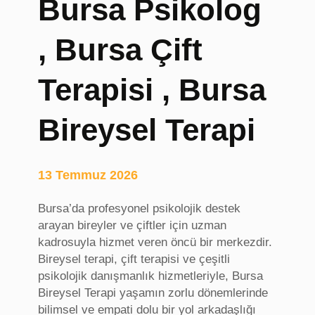
Bursa Psikolog
i
j
, Bursa Çift
i
n
a
Terapisi , Bursa
l
S
Bireysel Terapi
u
p
p
13 Temmuz 2026
l
e
Bursa’da profesyonel psikolojik destek
m
arayan bireyler ve çiftler için uzman
e
kadrosuyla hizmet veren öncü bir merkezdir.
n
Bireysel terapi, çift terapisi ve çeşitli
t
psikolojik danışmanlık hizmetleriyle, Bursa
,
Bireysel Terapi yaşamın zorlu dönemlerinde
P
bilimsel ve empati dolu bir yol arkadaşlığı
r