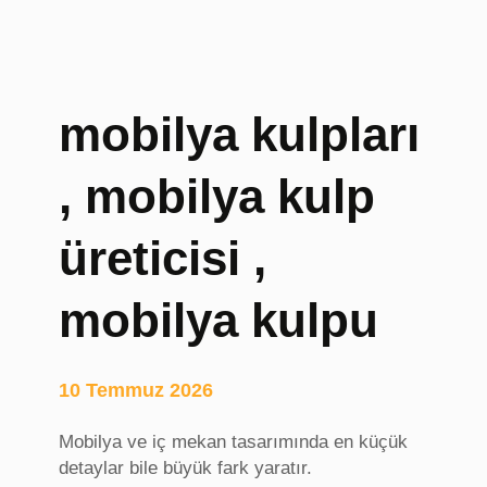
,
B
u
r
mobilya kulpları
s
a
, mobilya kulp
Ç
i
f
üreticisi ,
t
T
mobilya kulpu
e
r
a
10 Temmuz 2026
p
i
Mobilya ve iç mekan tasarımında en küçük
s
detaylar bile büyük fark yaratır.
i