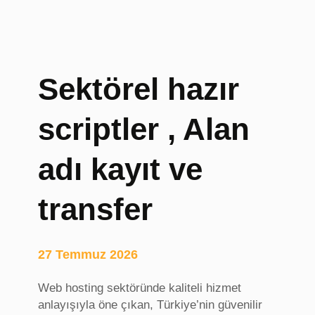
i
,
E
r
a
Sektörel hazır
s
m
scriptler , Alan
u
s
V
adı kayıt ve
i
z
transfer
e
s
i
27 Temmuz 2026
,
i
Web hosting sektöründe kaliteli hizmet
d
anlayışıyla öne çıkan, Türkiye’nin güvenilir
a