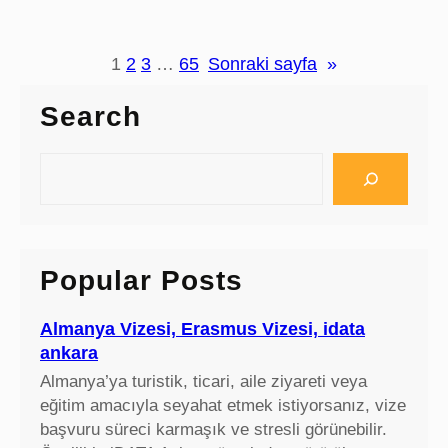
l
n
p
o
u
v
1
2
3
…
65
Sonraki sayfa
»
o
n
Search
o
t
S
e
e
b
a
o
r
o
c
Popular Posts
k
h
,
s
Almanya Vizesi, Erasmus Vizesi, idata
s
ankara
d
Almanya’ya turistik, ticari, aile ziyareti veya
d
eğitim amacıyla seyahat etmek istiyorsanız, vize
i
başvuru süreci karmaşık ve stresli görünebilir.
s