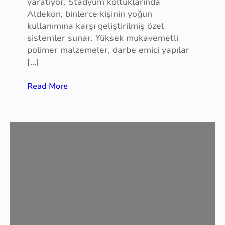
yaratıyor. Stadyum koltuklarında
Aldekon, binlerce kişinin yoğun
kullanımına karşı geliştirilmiş özel
sistemler sunar. Yüksek mukavemetli
polimer malzemeler, darbe emici yapılar
[…]
:
Read More
S
t
a
d
y
u
m
k
o
l
t