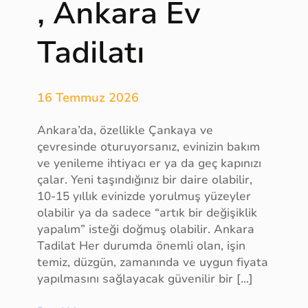
, Ankara Ev
r
v
i
Tadilatı
s
,
S
16 Temmuz 2026
a
k
Ankara’da, özellikle Çankaya ve
a
çevresinde oturuyorsanız, evinizin bakım
r
ve yenileme ihtiyacı er ya da geç kapınızı
y
çalar. Yeni taşındığınız bir daire olabilir,
a
10-15 yıllık evinizde yorulmuş yüzeyler
ü
olabilir ya da sadece “artık bir değişiklik
n
yapalım” isteği doğmuş olabilir. Ankara
i
Tadilat Her durumda önemli olan, işin
v
temiz, düzgün, zamanında ve uygun fiyata
e
yapılmasını sağlayacak güvenilir bir […]
r
s