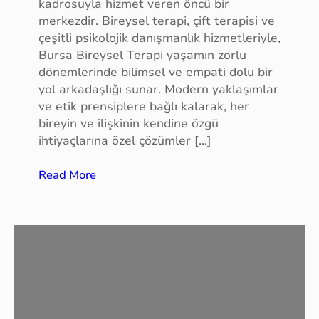
kadrosuyla hizmet veren öncü bir
n
merkezdir. Bireysel terapi, çift terapisi ve
t
çeşitli psikolojik danışmanlık hizmetleriyle,
,
Bursa Bireysel Terapi yaşamın zorlu
P
dönemlerinde bilimsel ve empati dolu bir
r
yol arkadaşlığı sunar. Modern yaklaşımlar
o
ve etik prensiplere bağlı kalarak, her
t
bireyin ve ilişkinin kendine özgü
e
ihtiyaçlarına özel çözümler […]
i
n
:
Read More
S
B
e
u
p
r
e
s
t
a
i
P
m
s
i