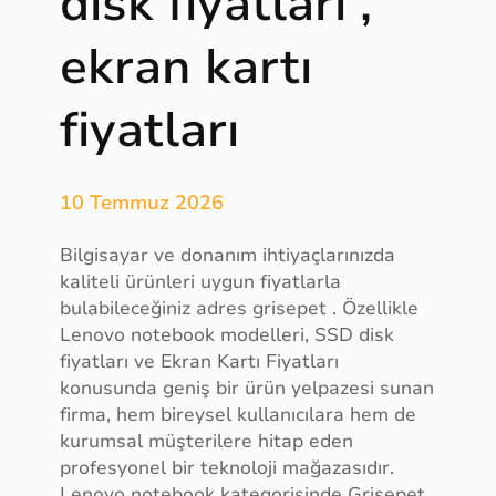
disk fiyatları ,
a
k
ekran kartı
u
l
fiyatları
p
ü
r
e
10 Temmuz 2026
t
i
Bilgisayar ve donanım ihtiyaçlarınızda
c
kaliteli ürünleri uygun fiyatlarla
i
bulabileceğiniz adres grisepet . Özellikle
s
Lenovo notebook modelleri, SSD disk
i
fiyatları ve Ekran Kartı Fiyatları
,
konusunda geniş bir ürün yelpazesi sunan
m
firma, hem bireysel kullanıcılara hem de
o
kurumsal müşterilere hitap eden
b
profesyonel bir teknoloji mağazasıdır.
i
Lenovo notebook kategorisinde Grisepet,