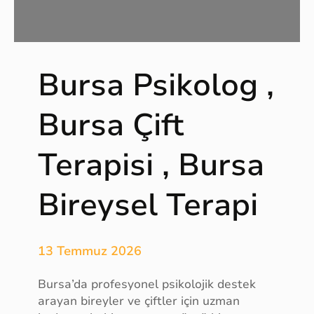
r
ı
,
O
r
Bursa Psikolog ,
i
j
Bursa Çift
i
n
Terapisi , Bursa
a
l
S
Bireysel Terapi
u
p
p
13 Temmuz 2026
l
e
Bursa’da profesyonel psikolojik destek
m
arayan bireyler ve çiftler için uzman
e