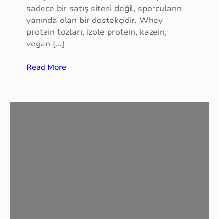
sadece bir satış sitesi değil, sporcuların
T
yanında olan bir destekçidir. Whey
a
protein tozları, izole protein, kazein,
d
vegan […]
i
l
:
Read More
a
S
t
p
ı
o
r
c
u
G
ı
d
a
l
a