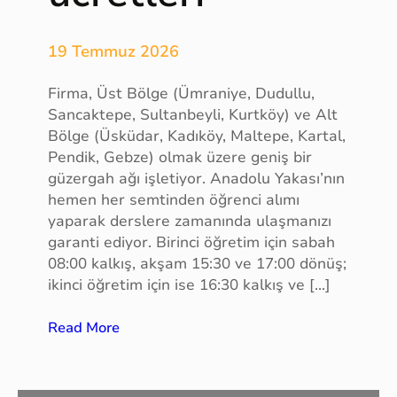
o
l
19 Temmuz 2026
t
u
Firma, Üst Bölge (Ümraniye, Dudullu,
ğ
Sancaktepe, Sultanbeyli, Kurtköy) ve Alt
u
Bölge (Üsküdar, Kadıköy, Maltepe, Kartal,
,
Pendik, Gebze) olmak üzere geniş bir
K
güzergah ağı işletiyor. Anadolu Yakası’nın
o
hemen her semtinden öğrenci alımı
n
yaparak derslere zamanında ulaşmanızı
f
garanti ediyor. Birinci öğretim için sabah
e
08:00 kalkış, akşam 15:30 ve 17:00 dönüş;
r
ikinci öğretim için ise 16:30 kalkış ve […]
a
n
:
Read More
s
S
k
a
o
k