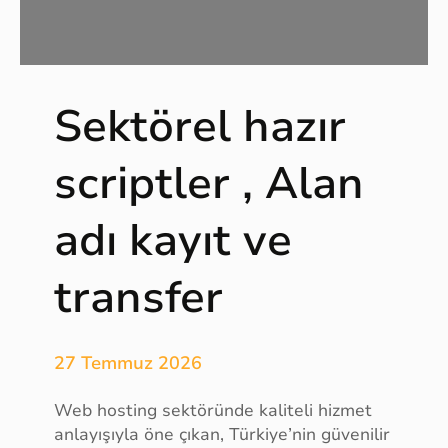
i
,
E
r
a
Sektörel hazır
s
m
scriptler , Alan
u
s
adı kayıt ve
V
i
z
transfer
e
s
i
27 Temmuz 2026
,
i
Web hosting sektöründe kaliteli hizmet
d
anlayışıyla öne çıkan, Türkiye’nin güvenilir
a