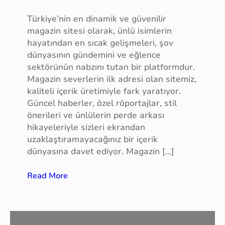
a
n
Türkiye’nin en dinamik ve güvenilir
a
magazin sitesi olarak, ünlü isimlerin
d
hayatından en sıcak gelişmeleri, şov
ı
dünyasının gündemini ve eğlence
k
sektörünün nabzını tutan bir platformdur.
a
Magazin severlerin ilk adresi olan sitemiz,
y
kaliteli içerik üretimiyle fark yaratıyor.
ı
Güncel haberler, özel röportajlar, stil
t
önerileri ve ünlülerin perde arkası
v
hikayeleriyle sizleri ekrandan
e
uzaklaştıramayacağınız bir içerik
t
dünyasına davet ediyor. Magazin […]
r
a
:
Read More
n
m
s
a
f
g
e
a