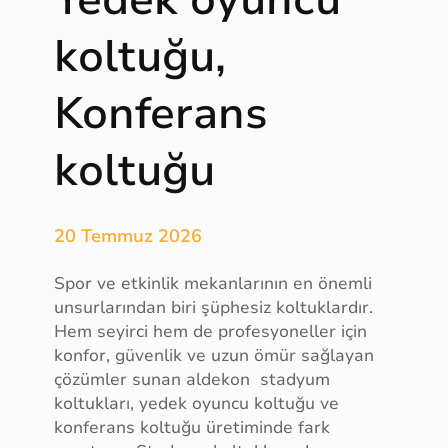
Yedek oyuncu
m
a
koltuğu,
g
a
Konferans
z
i
n
koltuğu
s
i
t
20 Temmuz 2026
e
l
Spor ve etkinlik mekanlarının en önemli
e
unsurlarından biri şüphesiz koltuklardır.
r
Hem seyirci hem de profesyoneller için
i
konfor, güvenlik ve uzun ömür sağlayan
çözümler sunan aldekon stadyum
koltukları, yedek oyuncu koltuğu ve
konferans koltuğu üretiminde fark