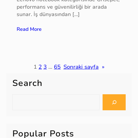
l
performans ve güvenilirliği bir arada
y
sunar. İş dünyasından […]
a
k
:
Read More
u
l
l
e
p
n
u
o
v
1
2
3
…
65
Sonraki sayfa
»
o
Search
n
o
t
S
e
e
b
a
o
r
o
c
Popular Posts
k
h