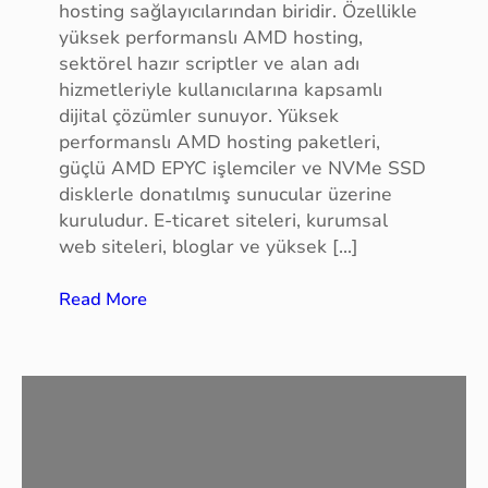
hosting sağlayıcılarından biridir. Özellikle
t
yüksek performanslı AMD hosting,
a
sektörel hazır scriptler ve alan adı
a
hizmetleriyle kullanıcılarına kapsamlı
n
dijital çözümler sunuyor. Yüksek
k
performanslı AMD hosting paketleri,
a
güçlü AMD EPYC işlemciler ve NVMe SSD
r
disklerle donatılmış sunucular üzerine
a
kuruludur. E-ticaret siteleri, kurumsal
web siteleri, bloglar ve yüksek […]
:
Read More
S
e
k
t
ö
r
e