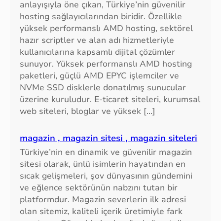
anlayışıyla öne çıkan, Türkiye’nin güvenilir
k
hosting sağlayıcılarından biridir. Özellikle
r
yüksek performanslı AMD hosting, sektörel
a
hazır scriptler ve alan adı hizmetleriyle
n
kullanıcılarına kapsamlı dijital çözümler
k
sunuyor. Yüksek performanslı AMD hosting
a
paketleri, güçlü AMD EPYC işlemciler ve
r
NVMe SSD disklerle donatılmış sunucular
t
üzerine kuruludur. E-ticaret siteleri, kurumsal
ı
web siteleri, bloglar ve yüksek […]
f
i
y
magazin , magazin sitesi , magazin siteleri
a
Türkiye’nin en dinamik ve güvenilir magazin
t
sitesi olarak, ünlü isimlerin hayatından en
l
sıcak gelişmeleri, şov dünyasının gündemini
a
ve eğlence sektörünün nabzını tutan bir
r
platformdur. Magazin severlerin ilk adresi
ı
olan sitemiz, kaliteli içerik üretimiyle fark