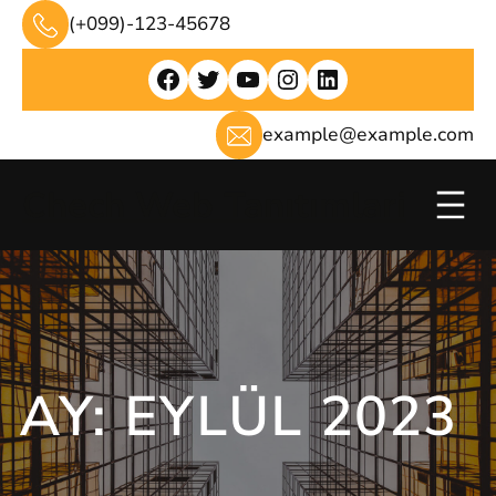
İçeriğe
(+099)-123-45678
geç
Facebook
Twitter
YouTube
Instagram
LinkedIn
example@example.com
Chech Web Tanıtımlari
AY:
EYLÜL 2023