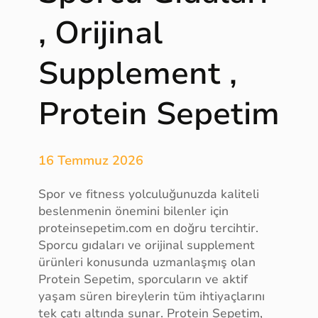
a
ü
, Orijinal
y
c
a
r
Supplement ,
T
e
a
t
d
l
Protein Sepetim
i
e
l
r
a
i
16 Temmuz 2026
t
,
Spor ve fitness yolculuğunuzda kaliteli
A
beslenmenin önemini bilenler için
n
proteinsepetim.com en doğru tercihtir.
k
Sporcu gıdaları ve orijinal supplement
a
ürünleri konusunda uzmanlaşmış olan
r
Protein Sepetim, sporcuların ve aktif
a
yaşam süren bireylerin tüm ihtiyaçlarını
E
tek çatı altında sunar. Protein Sepetim,
v