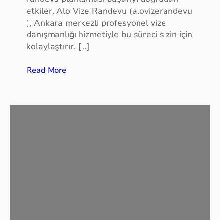
etkiler. Alo Vize Randevu (alovizerandevu
), Ankara merkezli profesyonel vize
danışmanlığı hizmetiyle bu süreci sizin için
kolaylaştırır. […]
:
Read More
A
l
m
a
n
y
a
V
i
z
e
s