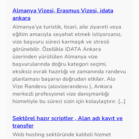
,
s
Almanya Vizesi, Erasmus Vizesi, idata
s
ankara
d
Almanya’ya turistik, ticari, aile ziyareti veya
d
eğitim amacıyla seyahat etmek istiyorsanız,
i
vize başvuru süreci karmaşık ve stresli
s
görünebilir. Özellikle iDATA Ankara
k
üzerinden yürütülen Almanya vize
f
başvurularında doğru kategori seçimi,
i
eksiksiz evrak hazırlığı ve zamanında randevu
y
planlaması başarıyı doğrudan etkiler. Alo
a
Vize Randevu (alovizerandevu ), Ankara
t
merkezli profesyonel vize danışmanlığı
l
hizmetiyle bu süreci sizin için kolaylaştırır. […]
a
r
Sektörel hazır scriptler , Alan adı kayıt ve
ı
transfer
,
Web hosting sektöründe kaliteli hizmet
e