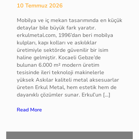
10 Temmuz 2026
p
i
Mobilya ve iç mekan tasarımında en küçük
s
detaylar bile büyük fark yaratır.
i
erkulmetal.com, 1996’dan beri mobilya
,
kulpları, kapı kolları ve askılıklar
B
üretimiyle sektörde güvenilir bir isim
u
haline gelmiştir. Kocaeli Gebze’de
r
bulunan 6.000 m² modern üretim
s
tesisinde ileri teknoloji makinelerle
a
yüksek Askılar kaliteli metal aksesuarlar
B
üreten Erkul Metal, hem estetik hem de
i
dayanıklı çözümler sunar. Erkul’un […]
r
e
:
Read More
y
m
s
o
e
b
l