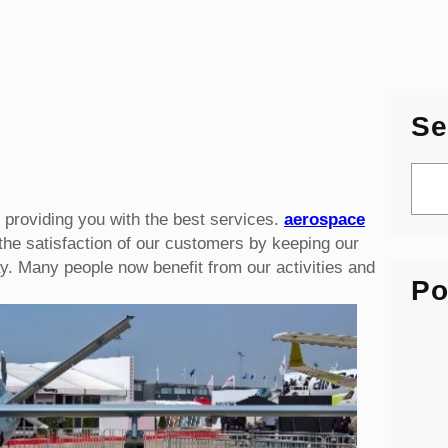
Se
S
e
 providing you with the best services.
aerospace
a
e satisfaction of our customers by keeping our
r
way. Many people now benefit from our activities and
c
Po
h