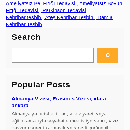
Ameliyatsız Bel Fıtığı Tedavisi , Ameliyatsız Boyun
Fıtığı Tedavisi , Parkinson Tedavisi
Kehribar tesbih , Ateş Kehribar Tesbih , Damla
Kehribar Tesbih
Search
S
e
a
r
c
Popular Posts
h
Almanya Vizesi, Erasmus Vizesi, idata
ankara
Almanya’ya turistik, ticari, aile ziyareti veya
eğitim amacıyla seyahat etmek istiyorsanız, vize
başvuru süreci karmaşık ve stresli görünebilir.