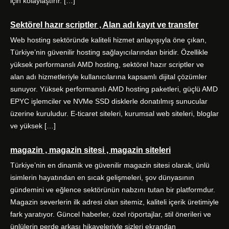
için kolaylaştırır. […]
Sektörel hazır scriptler , Alan adı kayıt ve transfer
Web hosting sektöründe kaliteli hizmet anlayışıyla öne çıkan,
Türkiye’nin güvenilir hosting sağlayıcılarından biridir. Özellikle
yüksek performanslı AMD hosting, sektörel hazır scriptler ve
alan adı hizmetleriyle kullanıcılarına kapsamlı dijital çözümler
sunuyor. Yüksek performanslı AMD hosting paketleri, güçlü AMD
EPYC işlemciler ve NVMe SSD disklerle donatılmış sunucular
üzerine kuruludur. E-ticaret siteleri, kurumsal web siteleri, bloglar
ve yüksek […]
magazin , magazin sitesi , magazin siteleri
Türkiye’nin en dinamik ve güvenilir magazin sitesi olarak, ünlü
isimlerin hayatından en sıcak gelişmeleri, şov dünyasının
gündemini ve eğlence sektörünün nabzını tutan bir platformdur.
Magazin severlerin ilk adresi olan sitemiz, kaliteli içerik üretimiyle
fark yaratıyor. Güncel haberler, özel röportajlar, stil önerileri ve
ünlülerin perde arkası hikayeleriyle sizleri ekrandan