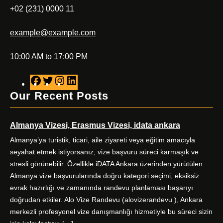
+02 (231) 0000 11
example@example.com
10:00 AM to 17:00 PM
F
T
I
L
a
w
n
i
Our Recent Posts
c
i
s
n
e
t
t
k
Almanya Vizesi, Erasmus Vizesi, idata ankara
b
t
a
e
o
e
g
d
Almanya’ya turistik, ticari, aile ziyareti veya eğitim amacıyla
o
r
r
I
seyahat etmek istiyorsanız, vize başvuru süreci karmaşık ve
k
a
n
stresli görünebilir. Özellikle iDATA Ankara üzerinden yürütülen
m
Almanya vize başvurularında doğru kategori seçimi, eksiksiz
evrak hazırlığı ve zamanında randevu planlaması başarıyı
doğrudan etkiler. Alo Vize Randevu (alovizerandevu ), Ankara
merkezli profesyonel vize danışmanlığı hizmetiyle bu süreci sizin