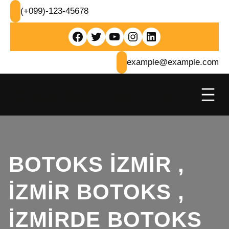
İçeriğe
(+099)-123-45678
geç
Facebook
Twitter
YouTube
Instagram
LinkedIn
example@example.com
Chech Web Tanıtımlari
BOTOKS IZMIR ,
IZMIR BOTOKS ,
IZMIRDE BOTOKS