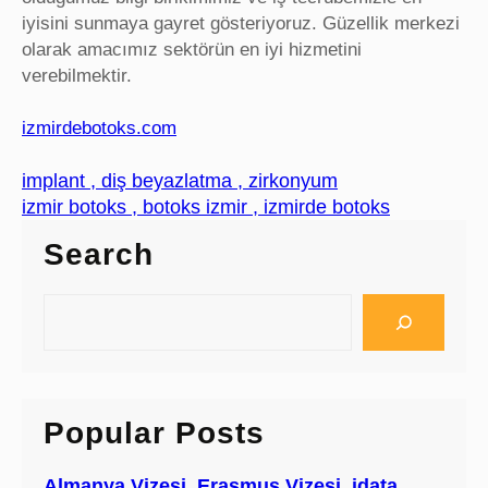
iyisini sunmaya gayret gösteriyoruz. Güzellik merkezi
olarak amacımız sektörün en iyi hizmetini
verebilmektir.
izmirdebotoks.com
implant , diş beyazlatma , zirkonyum
izmir botoks , botoks izmir , izmirde botoks
Search
S
e
a
r
c
Popular Posts
h
Almanya Vizesi, Erasmus Vizesi, idata