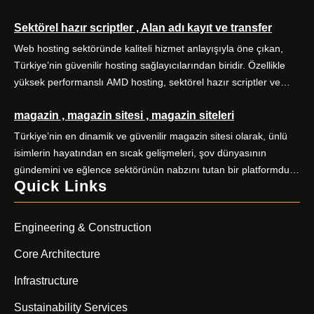
Almanya vize başvurularında doğru kategori seçimi, eksiksiz
Sektörel hazır scriptler , Alan adı kayıt ve transfer
evrak hazırlığı ve zamanında randevu planlaması başarıyı
doğrudan etkiler. Alo Vize Randevu (alovizerandevu ), Ankara
Web hosting sektöründe kaliteli hizmet anlayışıyla öne çıkan,
merkezli profesyonel vize danışmanlığı hizmetiyle bu süreci sizin
Türkiye’nin güvenilir hosting sağlayıcılarından biridir. Özellikle
için kolaylaştırır. […]
yüksek performanslı AMD hosting, sektörel hazır scriptler ve
alan adı hizmetleriyle kullanıcılarına kapsamlı dijital çözümler
magazin , magazin sitesi , magazin siteleri
sunuyor. Yüksek performanslı AMD hosting paketleri, güçlü AMD
EPYC işlemciler ve NVMe SSD disklerle donatılmış sunucular
Türkiye’nin en dinamik ve güvenilir magazin sitesi olarak, ünlü
üzerine kuruludur. E-ticaret siteleri, kurumsal web siteleri, bloglar
isimlerin hayatından en sıcak gelişmeleri, şov dünyasının
ve yüksek […]
gündemini ve eğlence sektörünün nabzını tutan bir platformdur.
Quick Links
Magazin severlerin ilk adresi olan sitemiz, kaliteli içerik üretimiyle
fark yaratıyor. Güncel haberler, özel röportajlar, stil önerileri ve
ünlülerin perde arkası hikayeleriyle sizleri ekrandan
Engineering & Construction
uzaklaştıramayacağınız bir içerik dünyasına davet ediyor.
Magazin […]
Core Architecture
Infrastructure
Sustainability Services