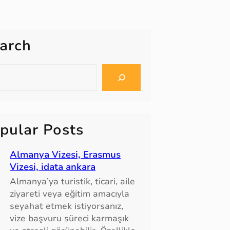
arch
pular Posts
Almanya Vizesi, Erasmus
Vizesi, idata ankara
Almanya’ya turistik, ticari, aile
ziyareti veya eğitim amacıyla
seyahat etmek istiyorsanız,
vize başvuru süreci karmaşık