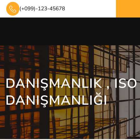
İçeriğe
(+099)-123-45678
geç
Chech Web Tanıtımla
DANIŞMANLIK , ISO
DANIŞMANLIĞI