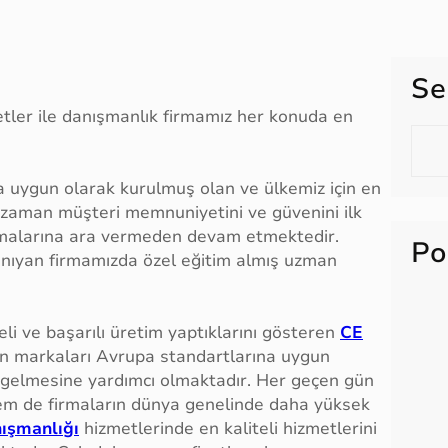
Se
tler ile danışmanlık firmamız her konuda en
S
e
a
 uygun olarak kurulmuş olan ve ülkemiz için en
r
r zaman müşteri memnuniyetini ve güvenini ilk
c
lışmalarına ara vermeden devam etmektedir.
Po
h
tanıyan firmamızda özel eğitim almış uzman
.
li ve başarılı üretim yaptıklarını gösteren
CE
ın markaları Avrupa standartlarına uygun
e gelmesine yardımcı olmaktadır. Her geçen gün
hem de firmaların dünya genelinde daha yüksek
ışmanlığı
hizmetlerinde en kaliteli hizmetlerini