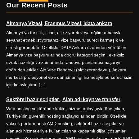
a
w
n
i
Our Recent Posts
c
i
s
n
e
t
t
k
Almanya Vizesi, Erasmus Vizesi, idata ankara
b
t
a
e
o
e
g
d
Almanya’ya turistik, ticari, aile ziyareti veya eğitim amacıyla
o
r
r
I
seyahat etmek istiyorsanız, vize başvuru süreci karmaşık ve
k
a
n
stresli görünebilir. Özellikle iDATA Ankara üzerinden yürütülen
m
Almanya vize başvurularında doğru kategori seçimi, eksiksiz
evrak hazırlığı ve zamanında randevu planlaması başarıyı
doğrudan etkiler. Alo Vize Randevu (alovizerandevu ), Ankara
merkezli profesyonel vize danışmanlığı hizmetiyle bu süreci sizin
için kolaylaştırır. […]
Sektörel hazır scriptler , Alan adı kayıt ve transfer
Web hosting sektöründe kaliteli hizmet anlayışıyla öne çıkan,
Türkiye’nin güvenilir hosting sağlayıcılarından biridir. Özellikle
yüksek performanslı AMD hosting, sektörel hazır scriptler ve
alan adı hizmetleriyle kullanıcılarına kapsamlı dijital çözümler
sunuyor. Yüksek performanslı AMD hosting paketleri, güçlü AMD