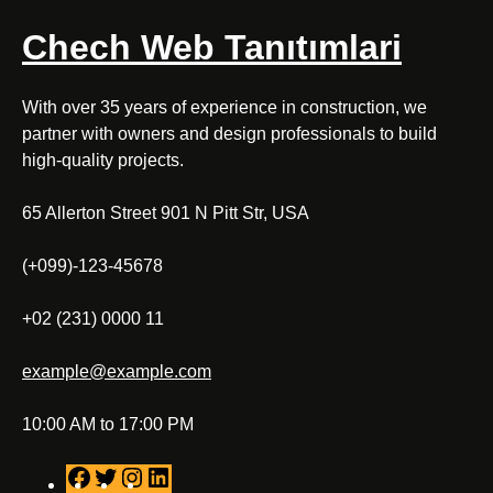
Chech Web Tanıtımlari
With over 35 years of experience in construction, we
partner with owners and design professionals to build
high-quality projects.
65 Allerton Street 901 N Pitt Str, USA
(+099)-123-45678
+02 (231) 0000 11
example@example.com
10:00 AM to 17:00 PM
F
T
I
L