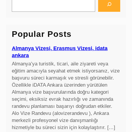
e
a
r
c
Popular Posts
h
Almanya Vizesi, Erasmus Vizesi, idata
ankara
Almanya’ya turistik, ticari, aile ziyareti veya
eğitim amacıyla seyahat etmek istiyorsanız, vize
başvuru süreci karmaşık ve stresli görünebilir.
Özellikle iDATA Ankara üzerinden yürütülen
Almanya vize başvurularında doğru kategori
seçimi, eksiksiz evrak hazırlığı ve zamanında
randevu planlaması başarıyı doğrudan etkiler.
Alo Vize Randevu (alovizerandevu ), Ankara
merkezli profesyonel vize danışmanlığı
hizmetiyle bu süreci sizin için kolaylaştırır. […]