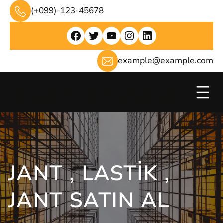
İçeriğe
(+099)-123-45678
geç
Facebook
Twitter
YouTube
Instagram
LinkedIn
example@example.com
Chech Web Tanıtımlari
JANT , LASTIK ,
JANT SATIN AL