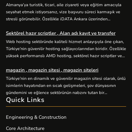
Almanya’ya turistik, ticari, aile ziyareti veya eğitim amacıyla
seyahat etmek istiyorsanız, vize başvuru süreci karmaşık ve
stresli görünebilir. Özellikle iDATA Ankara üzerinden
yürütülen Almanya vize başvurularında doğru kategori seçimi,
Sektörel hazır scriptler , Alan adı kayıt ve transfer
eksiksiz evrak hazırlığı ve zamanında randevu planlaması
başarıyı doğrudan etkiler. Alo Vize Randevu (alovizerandevu
Web hosting sektöründe kaliteli hizmet anlayışıyla öne çıkan,
), Ankara merkezli profesyonel vize danışmanlığı hizmetiyle
Türkiye’nin güvenilir hosting sağlayıcılarından biridir. Özellikle
bu süreci sizin için kolaylaştırır. […]
yüksek performanslı AMD hosting, sektörel hazır scriptler ve
alan adı hizmetleriyle kullanıcılarına kapsamlı dijital çözümler
magazin , magazin sitesi , magazin siteleri
sunuyor. Yüksek performanslı AMD hosting paketleri, güçlü
AMD EPYC işlemciler ve NVMe SSD disklerle donatılmış
Türkiye’nin en dinamik ve güvenilir magazin sitesi olarak, ünlü
sunucular üzerine kuruludur. E-ticaret siteleri, kurumsal web
isimlerin hayatından en sıcak gelişmeleri, şov dünyasının
siteleri, bloglar ve yüksek […]
gündemini ve eğlence sektörünün nabzını tutan bir
Quick Links
platformdur. Magazin severlerin ilk adresi olan sitemiz,
kaliteli içerik üretimiyle fark yaratıyor. Güncel haberler, özel
röportajlar, stil önerileri ve ünlülerin perde arkası hikayeleriyle
Engineering & Construction
sizleri ekrandan uzaklaştıramayacağınız bir içerik dünyasına
davet ediyor. Magazin […]
Core Architecture