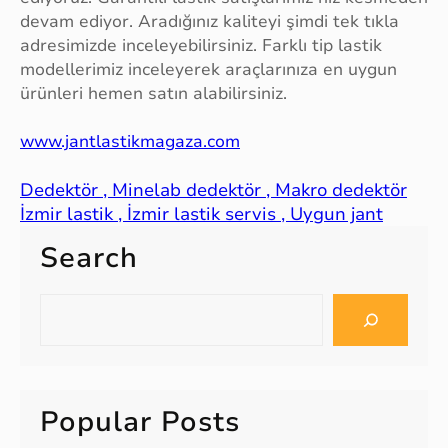
devam ediyor. Aradığınız kaliteyi şimdi tek tıkla
adresimizde inceleyebilirsiniz. Farklı tip lastik
modellerimiz inceleyerek araçlarınıza en uygun
ürünleri hemen satın alabilirsiniz.
www.jantlastikmagaza.com
Dedektör , Minelab dedektör , Makro dedektör
İzmir lastik , İzmir lastik servis , Uygun jant
Search
S
e
a
r
c
Popular Posts
h