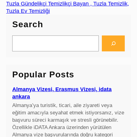
Tuzla Gündelikçi Temizlikçi Bayan , Tuzla Temizlik,
Tuzla Ev Temizliği
Search
S
e
a
r
c
Popular Posts
h
Almanya Vizesi, Erasmus Vizesi, idata
ankara
Almanya’ya turistik, ticari, aile ziyareti veya
eğitim amacıyla seyahat etmek istiyorsanız, vize
başvuru süreci karmaşık ve stresli görünebilir.
Özellikle iDATA Ankara üzerinden yürütülen
Almanya vize başvurularında doğru kategori