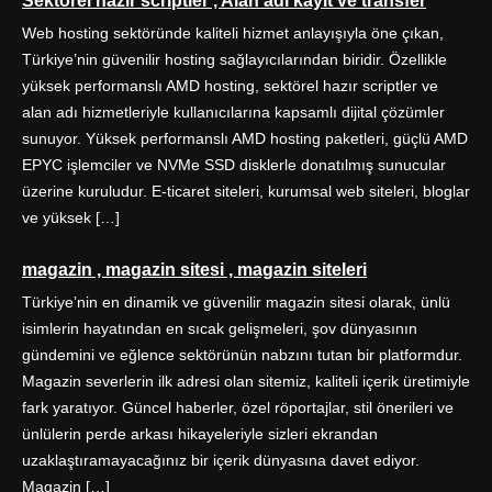
Sektörel hazır scriptler , Alan adı kayıt ve transfer
Web hosting sektöründe kaliteli hizmet anlayışıyla öne çıkan,
Türkiye’nin güvenilir hosting sağlayıcılarından biridir. Özellikle
yüksek performanslı AMD hosting, sektörel hazır scriptler ve
alan adı hizmetleriyle kullanıcılarına kapsamlı dijital çözümler
sunuyor. Yüksek performanslı AMD hosting paketleri, güçlü AMD
EPYC işlemciler ve NVMe SSD disklerle donatılmış sunucular
üzerine kuruludur. E-ticaret siteleri, kurumsal web siteleri, bloglar
ve yüksek […]
magazin , magazin sitesi , magazin siteleri
Türkiye’nin en dinamik ve güvenilir magazin sitesi olarak, ünlü
isimlerin hayatından en sıcak gelişmeleri, şov dünyasının
gündemini ve eğlence sektörünün nabzını tutan bir platformdur.
Magazin severlerin ilk adresi olan sitemiz, kaliteli içerik üretimiyle
fark yaratıyor. Güncel haberler, özel röportajlar, stil önerileri ve
ünlülerin perde arkası hikayeleriyle sizleri ekrandan
uzaklaştıramayacağınız bir içerik dünyasına davet ediyor.
Magazin […]