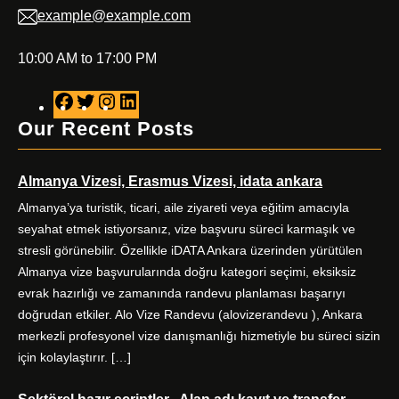
example@example.com
10:00 AM to 17:00 PM
F
T
I
L
a
w
n
i
Our Recent Posts
c
i
s
n
e
t
t
k
Almanya Vizesi, Erasmus Vizesi, idata ankara
b
t
a
e
o
e
g
d
Almanya’ya turistik, ticari, aile ziyareti veya eğitim amacıyla
o
r
r
I
seyahat etmek istiyorsanız, vize başvuru süreci karmaşık ve
k
a
n
stresli görünebilir. Özellikle iDATA Ankara üzerinden yürütülen
m
Almanya vize başvurularında doğru kategori seçimi, eksiksiz
evrak hazırlığı ve zamanında randevu planlaması başarıyı
doğrudan etkiler. Alo Vize Randevu (alovizerandevu ), Ankara
merkezli profesyonel vize danışmanlığı hizmetiyle bu süreci sizin
için kolaylaştırır. […]