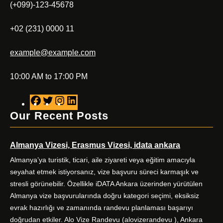
(+099)-123-45678
+02 (231) 0000 11
example@example.com
10:00 AM to 17:00 PM
F
T
I
L
a
w
n
i
Our Recent Posts
c
i
s
n
e
t
t
k
Almanya Vizesi, Erasmus Vizesi, idata ankara
b
t
a
e
o
e
g
d
Almanya’ya turistik, ticari, aile ziyareti veya eğitim amacıyla
o
r
r
I
seyahat etmek istiyorsanız, vize başvuru süreci karmaşık ve
k
a
n
stresli görünebilir. Özellikle iDATA Ankara üzerinden yürütülen
m
Almanya vize başvurularında doğru kategori seçimi, eksiksiz
evrak hazırlığı ve zamanında randevu planlaması başarıyı
doğrudan etkiler. Alo Vize Randevu (alovizerandevu ), Ankara