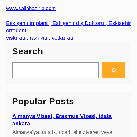
www.sallahazirla.com
Eskişehir implant , Eskişehir diş Doktoru , Eskişehir
ortodonti
viski kiti , rakı kiti , votka kiti
Search
S
e
a
r
c
Popular Posts
h
Almanya Vizesi, Erasmus Vizesi, idata
ankara
Almanya’ya turistik, ticari, aile ziyareti veya