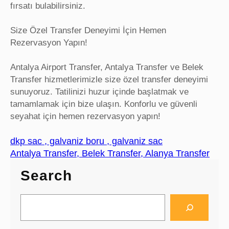
fırsatı bulabilirsiniz.
Size Özel Transfer Deneyimi İçin Hemen
Rezervasyon Yapın!
Antalya Airport Transfer, Antalya Transfer ve Belek
Transfer hizmetlerimizle size özel transfer deneyimi
sunuyoruz. Tatilinizi huzur içinde başlatmak ve
tamamlamak için bize ulaşın. Konforlu ve güvenli
seyahat için hemen rezervasyon yapın!
dkp sac , galvaniz boru , galvaniz sac
Antalya Transfer, Belek Transfer, Alanya Transfer
Search
S
e
a