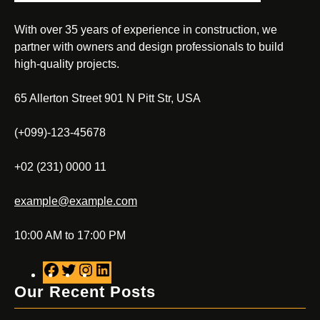
With over 35 years of experience in construction, we
partner with owners and design professionals to build
high-quality projects.
65 Allerton Street 901 N Pitt Str, USA
(+099)-123-45678
+02 (231) 0000 11
example@example.com
10:00 AM to 17:00 PM
F
T
I
L
a
w
n
i
Our Recent Posts
c
i
s
n