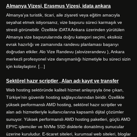
e
t
t
k
Almanya Vizesi, Erasmus Vizesi, idata ankara
b
t
a
e
o
e
g
d
Almanya’ya turistik, ticari, aile ziyareti veya eğitim amacıyla
o
r
r
I
seyahat etmek istiyorsanız, vize başvuru süreci karmaşık ve
k
a
n
stresli görünebilir. Özellikle iDATA Ankara üzerinden yürütülen
m
Almanya vize başvurularında doğru kategori seçimi, eksiksiz
evrak hazırlığı ve zamanında randevu planlaması başarıyı
doğrudan etkiler. Alo Vize Randevu (alovizerandevu ), Ankara
merkezli profesyonel vize danışmanlığı hizmetiyle bu süreci sizin
için kolaylaştırır. […]
Sektörel hazır scriptler , Alan adı kayıt ve transfer
Web hosting sektöründe kaliteli hizmet anlayışıyla öne çıkan,
Türkiye’nin güvenilir hosting sağlayıcılarından biridir. Özellikle
yüksek performanslı AMD hosting, sektörel hazır scriptler ve
alan adı hizmetleriyle kullanıcılarına kapsamlı dijital çözümler
sunuyor. Yüksek performanslı AMD hosting paketleri, güçlü AMD
EPYC işlemciler ve NVMe SSD disklerle donatılmış sunucular
üzerine kuruludur. E-ticaret siteleri, kurumsal web siteleri, bloglar