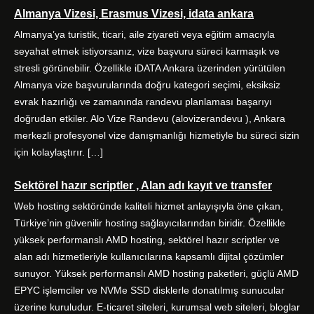
e
t
t
k
Almanya Vizesi, Erasmus Vizesi, idata ankara
b
t
a
e
o
e
g
d
Almanya’ya turistik, ticari, aile ziyareti veya eğitim amacıyla
o
r
r
I
seyahat etmek istiyorsanız, vize başvuru süreci karmaşık ve
k
a
n
stresli görünebilir. Özellikle iDATA Ankara üzerinden yürütülen
m
Almanya vize başvurularında doğru kategori seçimi, eksiksiz
evrak hazırlığı ve zamanında randevu planlaması başarıyı
doğrudan etkiler. Alo Vize Randevu (alovizerandevu ), Ankara
merkezli profesyonel vize danışmanlığı hizmetiyle bu süreci sizin
için kolaylaştırır. […]
Sektörel hazır scriptler , Alan adı kayıt ve transfer
Web hosting sektöründe kaliteli hizmet anlayışıyla öne çıkan,
Türkiye’nin güvenilir hosting sağlayıcılarından biridir. Özellikle
yüksek performanslı AMD hosting, sektörel hazır scriptler ve
alan adı hizmetleriyle kullanıcılarına kapsamlı dijital çözümler
sunuyor. Yüksek performanslı AMD hosting paketleri, güçlü AMD
EPYC işlemciler ve NVMe SSD disklerle donatılmış sunucular
üzerine kuruludur. E-ticaret siteleri, kurumsal web siteleri, bloglar