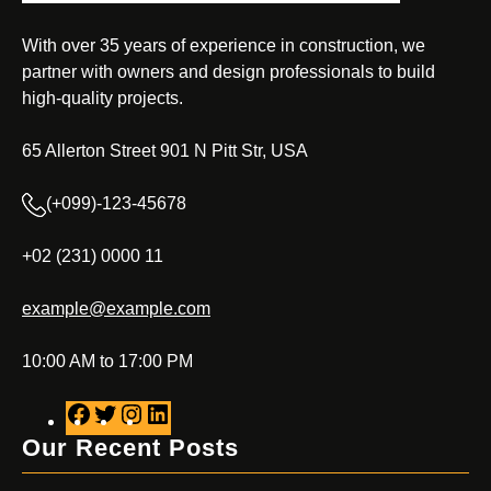
With over 35 years of experience in construction, we
partner with owners and design professionals to build
high-quality projects.
65 Allerton Street 901 N Pitt Str, USA
(+099)-123-45678
+02 (231) 0000 11
example@example.com
10:00 AM to 17:00 PM
F
T
I
L
a
w
n
i
Our Recent Posts
c
i
s
n