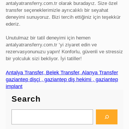
antalyatransferry.com.tr olarak buradayız. Size özel
transfer seçeneklerimizle ayrıcalıklı bir seyahat
deneyimi sunuyoruz. Bizi tercih ettiğiniz için teşekkür
ederiz.
Unutulmaz bir tatil deneyimi için hemen
antalyatransferry.com.tr ‘yi ziyaret edin ve
rezervasyonunuzu yapın! Konforlu, güvenli ve stressiz
bir yolculuk sizi bekliyor. İyi tatiller!
Antalya Transfer, Belek Transfer, Alanya Transfer
gaziantep dişçi , gaziantep diş hekimi , gaziantep
implant
Search
S
e
a