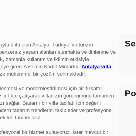
Se
arıyla ünlü olan Antalya, Türkiye’nin turizm
r, benzersiz yaşam alanları sunmakta ve dinlenme ve
S
 zamanla kullanım ve iklimin etkisiyle
e
evreye giren Yasemin Kodat Mimarlık,
Antalya villa
a
e size mükemmel bir çözüm sunmaktadır.
r
c
enmesi ve modernleştirilmesi için bir fırsattır.
Po
h
e birlikte çalışarak villanızın görünümünü tamamen
sağlar. Başarılı bir villa tadilatı için değerli
 modern tasarım trendlerini takip eder ve profesyonel
şekilde tamamlarız.
rofesyonel bir hizmet sunuyoruz. İster mevcut bir