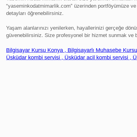
“yaseminkodatmimarlik.com” üzerinden portföyümüze ve daha
detayları öğrenebilirsiniz.
Yaşam alanlarınızı yenilerken, hayallerinizi gerçeğe dön
güvenebilirsiniz. Size profesyonel bir hizmet sunmak ve b
Bilgisayar Kursu Konya , Bilgisayarlı Muhasebe Kursu 
Üsküdar kombi servisi , Üsküdar acil kombi servisi , 