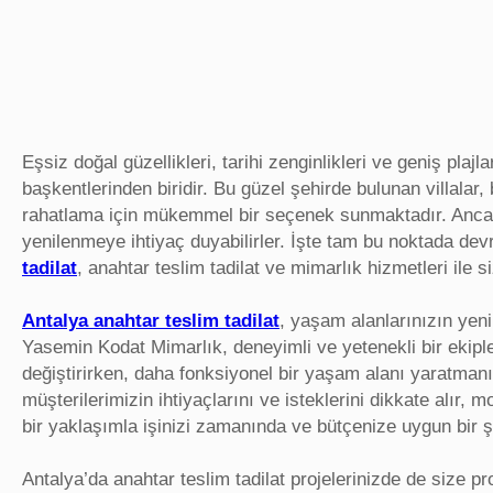
Eşsiz doğal güzellikleri, tarihi zenginlikleri ve geniş plajl
başkentlerinden biridir. Bu güzel şehirde bulunan villala
rahatlama için mükemmel bir seçenek sunmaktadır. Ancak,
yenilenmeye ihtiyaç duyabilirler. İşte tam bu noktada d
tadilat
, anahtar teslim tadilat ve mimarlık hizmetleri il
Antalya anahtar teslim tadilat
, yaşam alanlarınızın yenil
Yasemin Kodat Mimarlık, deneyimli ve yetenekli bir ekipl
değiştirirken, daha fonksiyonel bir yaşam alanı yaratmanızı 
müşterilerimizin ihtiyaçlarını ve isteklerini dikkate alır,
bir yaklaşımla işinizi zamanında ve bütçenize uygun bir 
Antalya’da anahtar teslim tadilat projelerinizde de size p