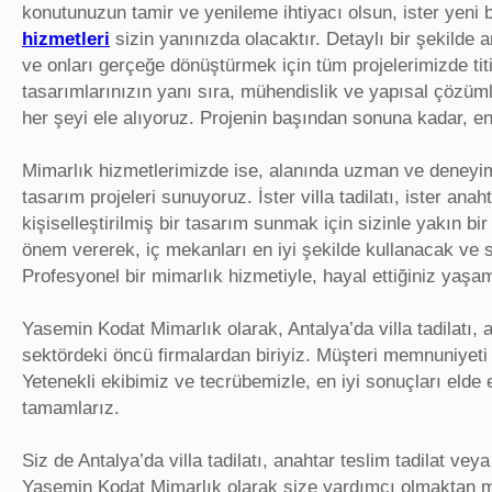
konutunuzun tamir ve yenileme ihtiyacı olsun, ister yeni 
hizmetleri
sizin yanınızda olacaktır. Detaylı bir şekilde 
ve onları gerçeğe dönüştürmek için tüm projelerimizde tit
tasarımlarınızın yanı sıra, mühendislik ve yapısal çözüm
her şeyi ele alıyoruz. Projenin başından sonuna kadar, en k
Mimarlık hizmetlerimizde ise, alanında uzman ve deneyimli
tasarım projeleri sunuyoruz. İster villa tadilatı, ister ana
kişiselleştirilmiş bir tasarım sunmak için sizinle yakın bir
önem vererek, iç mekanları en iyi şekilde kullanacak ve 
Profesyonel bir mimarlık hizmetiyle, hayal ettiğiniz yaşam 
Yasemin Kodat Mimarlık olarak, Antalya’da villa tadilatı, a
sektördeki öncü firmalardan biriyiz. Müşteri memnuniyeti oda
Yetenekli ekibimiz ve tecrübemizle, en iyi sonuçları elde 
tamamlarız.
Siz de Antalya’da villa tadilatı, anahtar teslim tadilat ve
Yasemin Kodat Mimarlık olarak size yardımcı olmaktan m