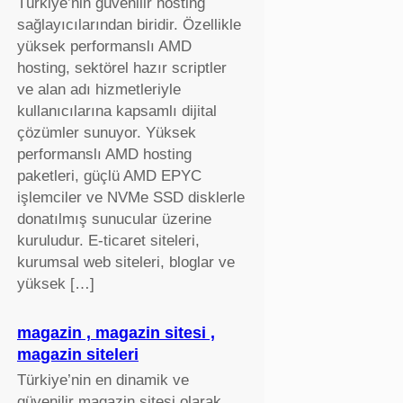
Türkiye’nin güvenilir hosting
sağlayıcılarından biridir. Özellikle
yüksek performanslı AMD
hosting, sektörel hazır scriptler
ve alan adı hizmetleriyle
kullanıcılarına kapsamlı dijital
çözümler sunuyor. Yüksek
performanslı AMD hosting
paketleri, güçlü AMD EPYC
işlemciler ve NVMe SSD disklerle
donatılmış sunucular üzerine
kuruludur. E-ticaret siteleri,
kurumsal web siteleri, bloglar ve
yüksek […]
magazin , magazin sitesi ,
magazin siteleri
Türkiye’nin en dinamik ve
güvenilir magazin sitesi olarak,