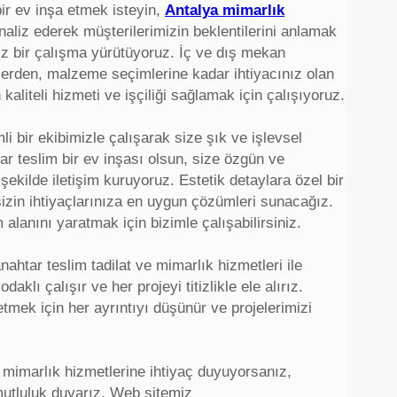
bir ev inşa etmek isteyin,
Antalya mimarlık
analiz ederek müşterilerimizin beklentilerini anlamak
iz bir çalışma yürütüyoruz. İç ve dış mekan
lerden, malzeme seçimlerine kadar ihtiyacınız olan
aliteli hizmeti ve işçiliği sağlamak için çalışıyoruz.
 bir ekibimizle çalışarak size şık ve işlevsel
htar teslim bir ev inşası olsun, size özgün ve
 şekilde iletişim kuruyoruz. Estetik detaylara özel bir
sizin ihtiyaçlarınıza en uygun çözümleri sunacağız.
alanını yaratmak için bizimle çalışabilirsiniz.
nahtar teslim tadilat ve mimarlık hizmetleri ile
klı çalışır ve her projeyi titizlikle ele alırız.
etmek için her ayrıntıyı düşünür ve projelerimizi
ya mimarlık hizmetlerine ihtiyaç duyuyorsanız,
utluluk duyarız. Web sitemiz