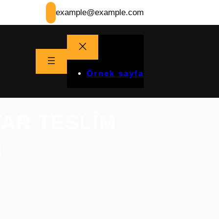
example@example.com
Örnek sayfa
TAR TESLIM
I