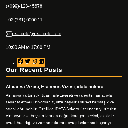
(+099)-123-45678
+02 (231) 0000 11
example@example.com
10:00 AM to 17:00 PM
F
T
I
L
a
w
n
i
Our Recent Posts
c
i
s
n
e
t
t
k
Almanya Vizesi, Erasmus Vizesi, idata ankara
b
t
a
e
o
e
g
d
Almanya’ya turistik, ticari, aile ziyareti veya eğitim amacıyla
o
r
r
I
seyahat etmek istiyorsanız, vize başvuru süreci karmaşık ve
k
a
n
stresli görünebilir. Özellikle iDATA Ankara üzerinden yürütülen
m
Almanya vize başvurularında doğru kategori seçimi, eksiksiz
evrak hazırlığı ve zamanında randevu planlaması başarıyı