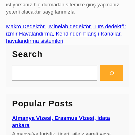
istiyorsanız hiç durmadan sitemize giriş yapmanız
yeterli olacaktır saygılarımızla
Makro Dedektör , Minelab dedektör , Drs dedektör
izmir Havalandırma, Kendinden Flanşlı Kanallar,
havalandırma sistemleri
Search
S
e
a
r
c
Popular Posts
h
Almanya Vizesi, Erasmus Vizesi, idata
ankara
Almanya’ya turistik, ticari, aile ziyareti veya