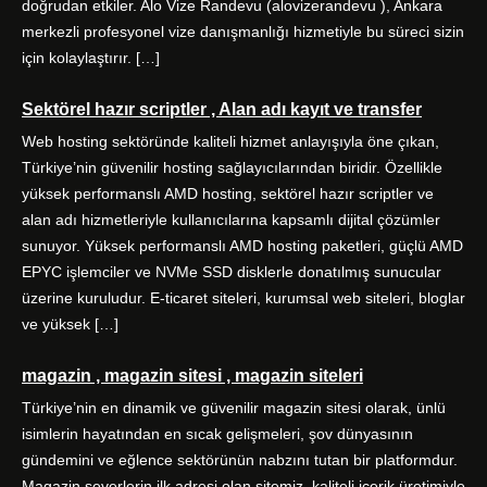
doğrudan etkiler. Alo Vize Randevu (alovizerandevu ), Ankara
merkezli profesyonel vize danışmanlığı hizmetiyle bu süreci sizin
için kolaylaştırır. […]
Sektörel hazır scriptler , Alan adı kayıt ve transfer
Web hosting sektöründe kaliteli hizmet anlayışıyla öne çıkan,
Türkiye’nin güvenilir hosting sağlayıcılarından biridir. Özellikle
yüksek performanslı AMD hosting, sektörel hazır scriptler ve
alan adı hizmetleriyle kullanıcılarına kapsamlı dijital çözümler
sunuyor. Yüksek performanslı AMD hosting paketleri, güçlü AMD
EPYC işlemciler ve NVMe SSD disklerle donatılmış sunucular
üzerine kuruludur. E-ticaret siteleri, kurumsal web siteleri, bloglar
ve yüksek […]
magazin , magazin sitesi , magazin siteleri
Türkiye’nin en dinamik ve güvenilir magazin sitesi olarak, ünlü
isimlerin hayatından en sıcak gelişmeleri, şov dünyasının
gündemini ve eğlence sektörünün nabzını tutan bir platformdur.
Magazin severlerin ilk adresi olan sitemiz, kaliteli içerik üretimiyle