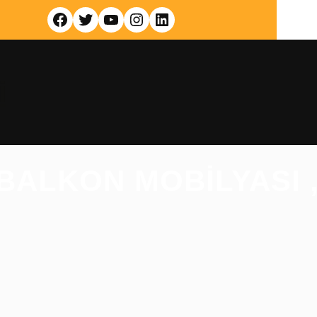
Facebook
Twitter
YouTube
Instagram
LinkedIn
i
 BALKON MOBILYASI 