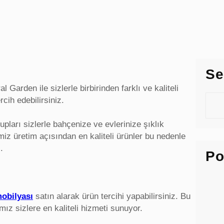
Se
 Garden ile sizlerle birbirinden farklı ve kaliteli
S
cih edebilirsiniz.
e
a
upları sizlerle bahçenize ve evlerinize şıklık
r
iz üretim açısından en kaliteli ürünler bu nedenle
c
.
Po
h
obilyası
satın alarak ürün tercihi yapabilirsiniz. Bu
mız sizlere en kaliteli hizmeti sunuyor.