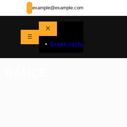
example@example.com
Örnek sayfa
, BAHÇE