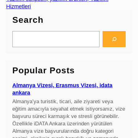
Hizmetleri
Search
S
e
a
r
c
Popular Posts
h
Almanya Vizesi, Erasmus Vizesi, idata
ankara
Almanya’ya turistik, ticari, aile ziyareti veya
eğitim amacıyla seyahat etmek istiyorsanız, vize
başvuru süreci karmaşık ve stresli görünebilir.
Özellikle iDATA Ankara üzerinden yürütülen
Almanya vize başvurularında doğru kategori