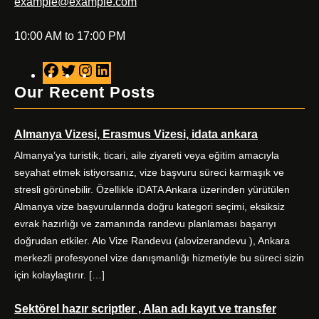
example@example.com
10:00 AM to 17:00 PM
F
T
I
L
a
w
n
i
Our Recent Posts
c
i
s
n
e
t
t
k
Almanya Vizesi, Erasmus Vizesi, idata ankara
b
t
a
e
o
e
g
d
Almanya’ya turistik, ticari, aile ziyareti veya eğitim amacıyla
o
r
r
I
seyahat etmek istiyorsanız, vize başvuru süreci karmaşık ve
k
a
n
stresli görünebilir. Özellikle iDATA Ankara üzerinden yürütülen
m
Almanya vize başvurularında doğru kategori seçimi, eksiksiz
evrak hazırlığı ve zamanında randevu planlaması başarıyı
doğrudan etkiler. Alo Vize Randevu (alovizerandevu ), Ankara
merkezli profesyonel vize danışmanlığı hizmetiyle bu süreci sizin
için kolaylaştırır. […]
Sektörel hazır scriptler , Alan adı kayıt ve transfer