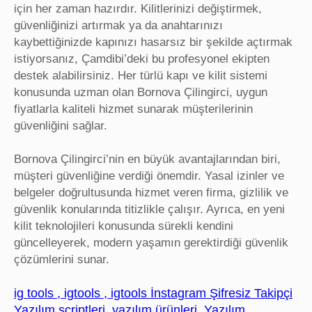
için her zaman hazırdır. Kilitlerinizi değiştirmek,
güvenliğinizi artırmak ya da anahtarınızı
kaybettiğinizde kapınızı hasarsız bir şekilde açtırmak
istiyorsanız, Çamdibi’deki bu profesyonel ekipten
destek alabilirsiniz. Her türlü kapı ve kilit sistemi
konusunda uzman olan Bornova Çilingirci, uygun
fiyatlarla kaliteli hizmet sunarak müşterilerinin
güvenliğini sağlar.
Bornova Çilingirci’nin en büyük avantajlarından biri,
müşteri güvenliğine verdiği önemdir. Yasal izinler ve
belgeler doğrultusunda hizmet veren firma, gizlilik ve
güvenlik konularında titizlikle çalışır. Ayrıca, en yeni
kilit teknolojileri konusunda sürekli kendini
güncelleyerek, modern yaşamın gerektirdiği güvenlik
çözümlerini sunar.
ig tools , igtools , igtools İnstagram Şifresiz Takipçi
Yazılım scriptleri, yazılım ürünleri, Yazılım