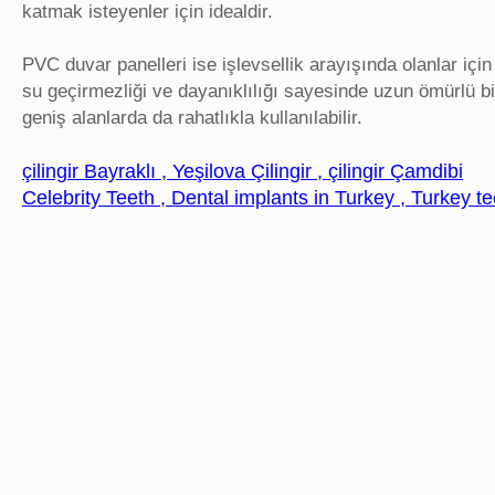
katmak isteyenler için idealdir.
PVC duvar panelleri ise işlevsellik arayışında olanlar iç
su geçirmezliği ve dayanıklılığı sayesinde uzun ömürlü b
geniş alanlarda da rahatlıkla kullanılabilir.
çilingir Bayraklı , Yeşilova Çilingir , çilingir Çamdibi
Celebrity Teeth , Dental implants in Turkey , Turkey te