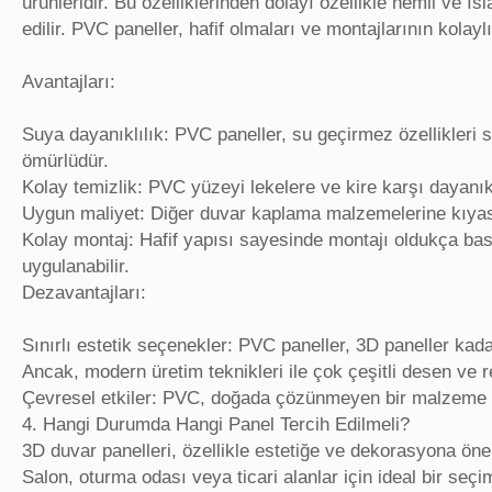
ürünleridir. Bu özelliklerinden dolayı özellikle nemli ve ı
edilir. PVC paneller, hafif olmaları ve montajlarının kolayl
Avantajları:
Suya dayanıklılık: PVC paneller, su geçirmez özellikleri 
ömürlüdür.
Kolay temizlik: PVC yüzeyi lekelere ve kire karşı dayanıkl
Uygun maliyet: Diğer duvar kaplama malzemelerine kıya
Kolay montaj: Hafif yapısı sayesinde montajı oldukça bas
uygulanabilir.
Dezavantajları:
Sınırlı estetik seçenekler: PVC paneller, 3D paneller kad
Ancak, modern üretim teknikleri ile çok çeşitli desen ve 
Çevresel etkiler: PVC, doğada çözünmeyen bir malzeme ol
4. Hangi Durumda Hangi Panel Tercih Edilmeli?
3D duvar panelleri, özellikle estetiğe ve dekorasyona öne
Salon, oturma odası veya ticari alanlar için ideal bir seç