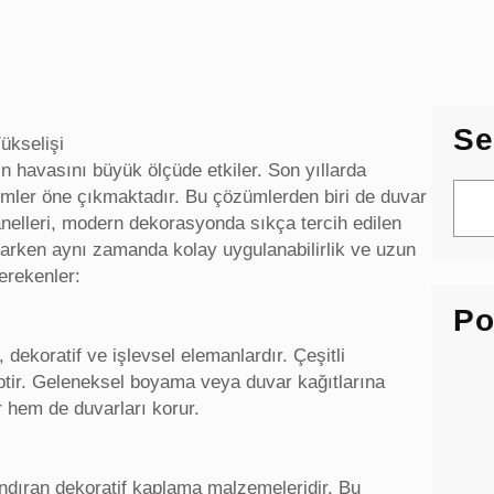
Se
ükselişi
havasını büyük ölçüde etkiler. Son yıllarda
S
ümler öne çıkmaktadır. Bu çözümlerden biri de duvar
e
anelleri, modern dekorasyonda sıkça tercih edilen
a
atarken aynı zamanda kolay uygulanabilirlik ve uzun
r
erekenler:
c
Po
h
 dekoratif ve işlevsel elemanlardır. Çeşitli
hiptir. Geleneksel boyama veya duvar kağıtlarına
r hem de duvarları korur.
ndıran dekoratif kaplama malzemeleridir. Bu