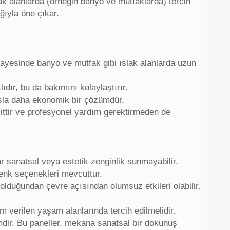
slak alanlarda (örneğin banyo ve mutfaklarda) tercih
ığıyla öne çıkar.
sayesinde banyo ve mutfak gibi ıslak alanlarda uzun
ıdır, bu da bakımını kolaylaştırır.
sla daha ekonomik bir çözümdür.
ittir ve profesyonel yardım gerektirmeden de
ar sanatsal veya estetik zenginlik sunmayabilir.
renk seçenekleri mevcuttur.
duğundan çevre açısından olumsuz etkileri olabilir.
m verilen yaşam alanlarında tercih edilmelidir.
imdir. Bu paneller, mekana sanatsal bir dokunuş