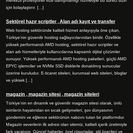
merkezli profesyonel vize danışmanlığı hizmetiyle bu süreci sizin
için kolaylaştırır. […]
Sektörel hazır scriptler , Alan adı kayıt ve transfer
Web hosting sektöründe kaliteli hizmet anlayışıyla öne çıkan,
Türkiye’nin güvenilir hosting sağlayıcılarından biridir. Özellikle
yüksek performanslı AMD hosting, sektörel hazır scriptler ve
alan adı hizmetleriyle kullanıcılarına kapsamlı dijital çözümler
sunuyor. Yüksek performanslı AMD hosting paketleri, güçlü AMD
EPYC işlemciler ve NVMe SSD disklerle donatılmış sunucular
üzerine kuruludur. E-ticaret siteleri, kurumsal web siteleri, bloglar
ve yüksek […]
magazin , magazin sitesi , magazin siteleri
Türkiye’nin en dinamik ve güvenilir magazin sitesi olarak, ünlü
isimlerin hayatından en sıcak gelişmeleri, şov dünyasının
gündemini ve eğlence sektörünün nabzını tutan bir platformdur.
Magazin severlerin ilk adresi olan sitemiz, kaliteli içerik üretimiyle
fark yaratıyor. Güncel haberler, özel röportajlar, stil önerileri ve