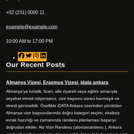
+02 (231) 0000 11
example@example.com
10:00 AM to 17:00 PM
F
T
I
L
a
w
n
i
Our Recent Posts
c
i
s
n
e
t
t
k
Almanya Vizesi, Erasmus Vizesi, idata ankara
b
t
a
e
o
e
g
d
Almanya’ya turistik, ticari, aile ziyareti veya eğitim amacıyla
o
r
r
I
seyahat etmek istiyorsanız, vize başvuru süreci karmaşık ve
k
a
n
stresli görünebilir. Özellikle iDATA Ankara üzerinden yürütülen
m
Almanya vize başvurularında doğru kategori seçimi, eksiksiz
evrak hazırlığı ve zamanında randevu planlaması başarıyı
doğrudan etkiler. Alo Vize Randevu (alovizerandevu ), Ankara