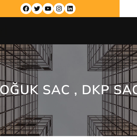
Facebook
Twitter
YouTube
Instagram
LinkedIn
ri
SOĞUK SAC , DKP SA