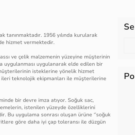
Se
arak tanınmaktadır. 1956 yılında kurularak
S
de hizmet vermektedir.
e
a
iş yassı ve çelik malzemenin yüzeyine müşterinin
r
ma uygulanması uygulanarak elde edilen bir
c
müşterilerinin isteklerine yönelik hizmet
Po
h
leri teknolojik ekipmanları ile müşterilerine
minde bir devre imza atıyor. Soğuk sac,
melerin, istenilen yüzeyde özelliklerini
ir. Bu uygulama sonrası oluşan ürüne ‘’soğuk
itlere göre daha iyi çap toleransı ile düzgün