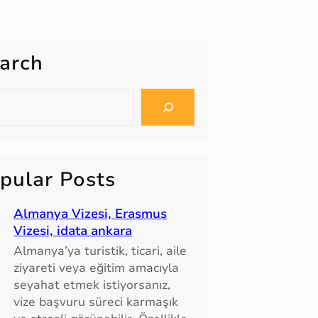
arch
pular Posts
Almanya Vizesi, Erasmus
Vizesi, idata ankara
Almanya’ya turistik, ticari, aile
ziyareti veya eğitim amacıyla
seyahat etmek istiyorsanız,
vize başvuru süreci karmaşık