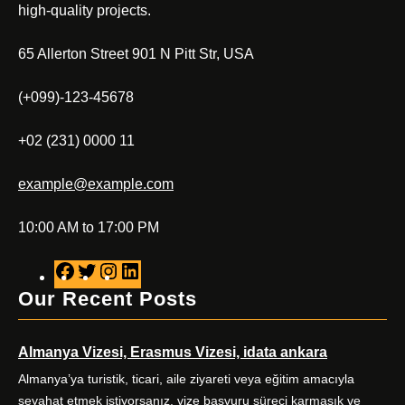
high-quality projects.
65 Allerton Street 901 N Pitt Str, USA
(+099)-123-45678
+02 (231) 0000 11
example@example.com
10:00 AM to 17:00 PM
F
T
I
L
a
w
n
i
Our Recent Posts
c
i
s
n
e
t
t
k
Almanya Vizesi, Erasmus Vizesi, idata ankara
b
t
a
e
o
e
g
d
Almanya’ya turistik, ticari, aile ziyareti veya eğitim amacıyla
o
r
r
I
seyahat etmek istiyorsanız, vize başvuru süreci karmaşık ve