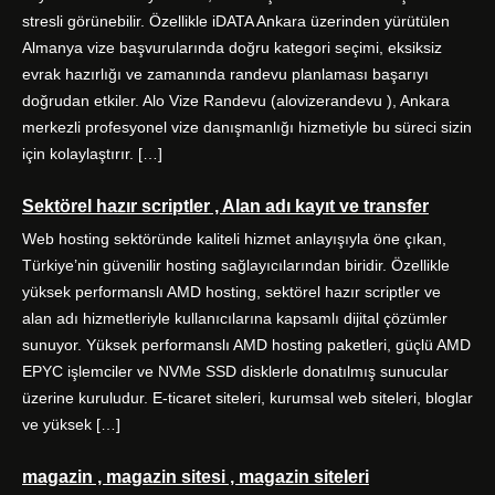
k
a
n
stresli görünebilir. Özellikle iDATA Ankara üzerinden yürütülen
m
Almanya vize başvurularında doğru kategori seçimi, eksiksiz
evrak hazırlığı ve zamanında randevu planlaması başarıyı
doğrudan etkiler. Alo Vize Randevu (alovizerandevu ), Ankara
merkezli profesyonel vize danışmanlığı hizmetiyle bu süreci sizin
için kolaylaştırır. […]
Sektörel hazır scriptler , Alan adı kayıt ve transfer
Web hosting sektöründe kaliteli hizmet anlayışıyla öne çıkan,
Türkiye’nin güvenilir hosting sağlayıcılarından biridir. Özellikle
yüksek performanslı AMD hosting, sektörel hazır scriptler ve
alan adı hizmetleriyle kullanıcılarına kapsamlı dijital çözümler
sunuyor. Yüksek performanslı AMD hosting paketleri, güçlü AMD
EPYC işlemciler ve NVMe SSD disklerle donatılmış sunucular
üzerine kuruludur. E-ticaret siteleri, kurumsal web siteleri, bloglar
ve yüksek […]
magazin , magazin sitesi , magazin siteleri