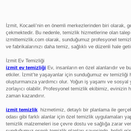
İzmit, Kocaeli’nin en önemli merkezlerinden biri olarak, g
çekmektedir. Bu nedenle, temizlik hizmetlerine olan talep 
izmittemizlik.com olarak, sunduğumuz profesyonel temiz
ve fabrikalarınızı daha temiz, sağlıklı ve düzenli hale ge
İzmit Ev Temizliği
izmit ev temizliği
Ev, insanların en özel alanlarıdır ve bu
etkiler. İzmit’te yaşayanlar için sunduğumuz ev temizliği h
oluşturmanıza yardımcı olur. Yoğun iş yaşamı ve sosyal 
zorlayıcı olabilir. Profesyonel temizlik ekibimiz, evinizin 
zaman kazandırır.
izmit temizlik
hizmetimiz, detaylı bir planlama ile gerçek
odası gibi farklı alanlar için özel temizlik uygulamaları y
temizlik malzemeleri ise çevre dostu ve sağlığa zarar ver
sunduğumuz esnek temizlik planları sayesinde, belirli günl