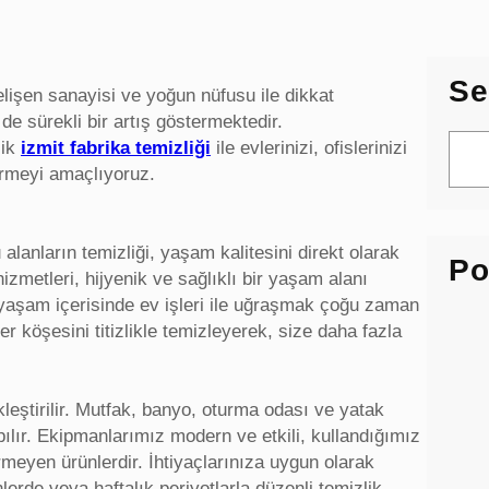
Se
elişen sanayisi ve yoğun nüfusu ile dikkat
de sürekli bir artış göstermektedir.
S
lik
izmit fabrika temizliği
ile evlerinizi, ofislerinizi
e
tirmeyi amaçlıyoruz.
a
r
c
 alanların temizliği, yaşam kalitesini direkt olarak
Po
h
izmetleri, hijyenik ve sağlıklı bir yaşam alanı
yaşam içerisinde ev işleri ile uğraşmak çoğu zaman
her köşesini titizlikle temizleyerek, size daha fazla
leştirilir. Mutfak, banyo, oturma odası ve yatak
apılır. Ekipmanlarımız modern ve etkili, kullandığımız
meyen ürünlerdir. İhtiyaçlarınıza uygun olarak
erde veya haftalık periyotlarla düzenli temizlik