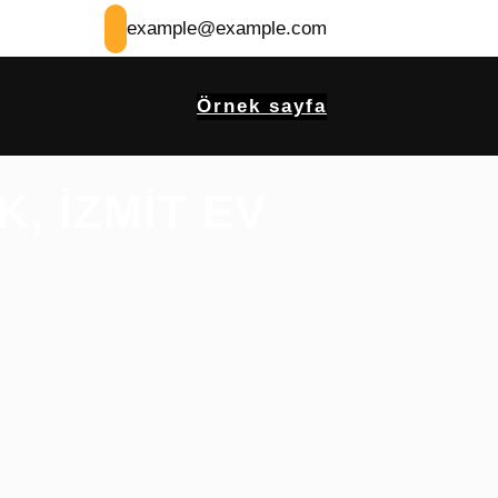
example@example.com
Örnek sayfa
K, IZMIT EV