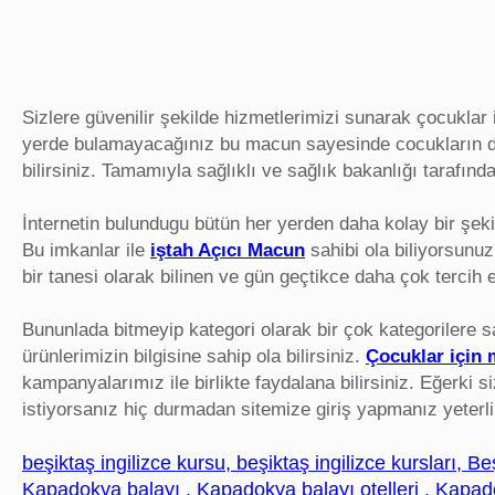
Sizlere güvenilir şekilde hizmetlerimizi sunarak çocuklar 
yerde bulamayacağınız bu macun sayesinde cocukların daha
bilirsiniz. Tamamıyla sağlıklı ve sağlık bakanlığı tarafın
İnternetin bulundugu bütün her yerden daha kolay bir şek
Bu imkanlar ile
iştah Açıcı Macun
sahibi ola biliyorsunu
bir tanesi olarak bilinen ve gün geçtikce daha çok tercih e
Bununlada bitmeyip kategori olarak bir çok kategorilere s
ürünlerimizin bilgisine sahip ola bilirsiniz.
Çocuklar için
kampanyalarımız ile birlikte faydalana bilirsiniz. Eğerki
istiyorsanız hiç durmadan sitemize giriş yapmanız yeterli
beşiktaş ingilizce kursu, beşiktaş ingilizce kursları, Be
Kapadokya balayı , Kapadokya balayı otelleri , Kapado