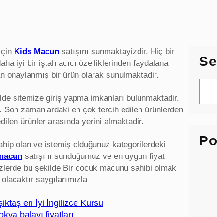
için
Kids Macun
satışını sunmaktayizdir. Hiç bir
Se
 iyi bir iştah acıcı özelliklerinden faydalana
dan onaylanmış bir ürün olarak sunulmaktadir.
S
e
ilde sitemize giriş yapma imkanları bulunmaktadir.
a
z. Son zamanlardaki en çok tercih edilen ürünlerden
r
dilen ürünler arasında yerini almaktadir.
c
Po
h
ahip olan ve istemiş olduğunuz kategorilerdeki
 macun
satışını sunduğumuz ve en uygun fiyat
 sizlerde bu şekilde Bir cocuk macunu sahibi olmak
 olacaktır saygılarımızla
şiktaş en İyi İngilizce Kursu
kya balayı fiyatları