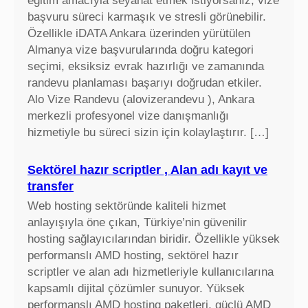
eğitim amacıyla seyahat etmek istiyorsanız, vize
başvuru süreci karmaşık ve stresli görünebilir.
Özellikle iDATA Ankara üzerinden yürütülen
Almanya vize başvurularında doğru kategori
seçimi, eksiksiz evrak hazırlığı ve zamanında
randevu planlaması başarıyı doğrudan etkiler.
Alo Vize Randevu (alovizerandevu ), Ankara
merkezli profesyonel vize danışmanlığı
hizmetiyle bu süreci sizin için kolaylaştırır. […]
Sektörel hazır scriptler , Alan adı kayıt ve
transfer
Web hosting sektöründe kaliteli hizmet
anlayışıyla öne çıkan, Türkiye’nin güvenilir
hosting sağlayıcılarından biridir. Özellikle yüksek
performanslı AMD hosting, sektörel hazır
scriptler ve alan adı hizmetleriyle kullanıcılarına
kapsamlı dijital çözümler sunuyor. Yüksek
performanslı AMD hosting paketleri, güçlü AMD