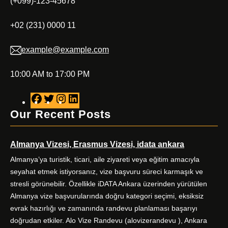
(+099)-123-45678
+02 (231) 0000 11
example@example.com
10:00 AM to 17:00 PM
F
T
I
L
a
w
n
i
Our Recent Posts
c
i
s
n
e
t
t
k
Almanya Vizesi, Erasmus Vizesi, idata ankara
b
t
a
e
o
e
g
d
Almanya’ya turistik, ticari, aile ziyareti veya eğitim amacıyla
o
r
r
I
seyahat etmek istiyorsanız, vize başvuru süreci karmaşık ve
k
a
n
stresli görünebilir. Özellikle iDATA Ankara üzerinden yürütülen
m
Almanya vize başvurularında doğru kategori seçimi, eksiksiz
evrak hazırlığı ve zamanında randevu planlaması başarıyı
doğrudan etkiler. Alo Vize Randevu (alovizerandevu ), Ankara