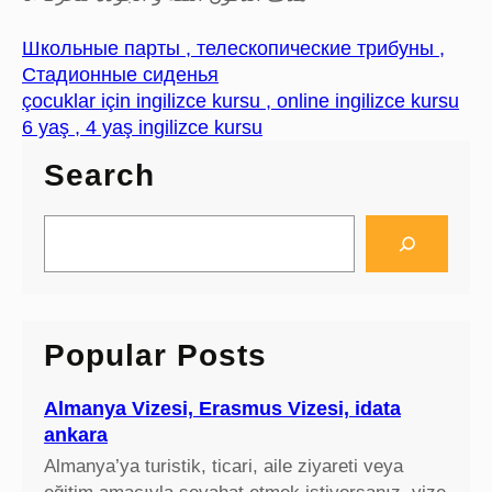
Школьные парты , телескопические трибуны ,
Cтадионные сиденья
çocuklar için ingilizce kursu , online ingilizce kursu
6 yaş , 4 yaş ingilizce kursu
Search
S
e
a
r
c
Popular Posts
h
Almanya Vizesi, Erasmus Vizesi, idata
ankara
Almanya’ya turistik, ticari, aile ziyareti veya