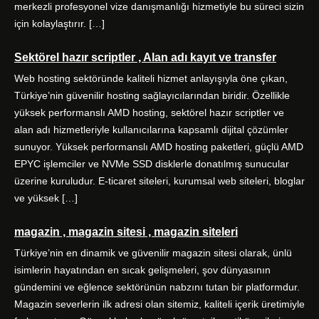
merkezli profesyonel vize danışmanlığı hizmetiyle bu süreci sizin
için kolaylaştırır. […]
Sektörel hazır scriptler , Alan adı kayıt ve transfer
Web hosting sektöründe kaliteli hizmet anlayışıyla öne çıkan,
Türkiye’nin güvenilir hosting sağlayıcılarından biridir. Özellikle
yüksek performanslı AMD hosting, sektörel hazır scriptler ve
alan adı hizmetleriyle kullanıcılarına kapsamlı dijital çözümler
sunuyor. Yüksek performanslı AMD hosting paketleri, güçlü AMD
EPYC işlemciler ve NVMe SSD disklerle donatılmış sunucular
üzerine kuruludur. E-ticaret siteleri, kurumsal web siteleri, bloglar
ve yüksek […]
magazin , magazin sitesi , magazin siteleri
Türkiye’nin en dinamik ve güvenilir magazin sitesi olarak, ünlü
isimlerin hayatından en sıcak gelişmeleri, şov dünyasının
gündemini ve eğlence sektörünün nabzını tutan bir platformdur.
Magazin severlerin ilk adresi olan sitemiz, kaliteli içerik üretimiyle