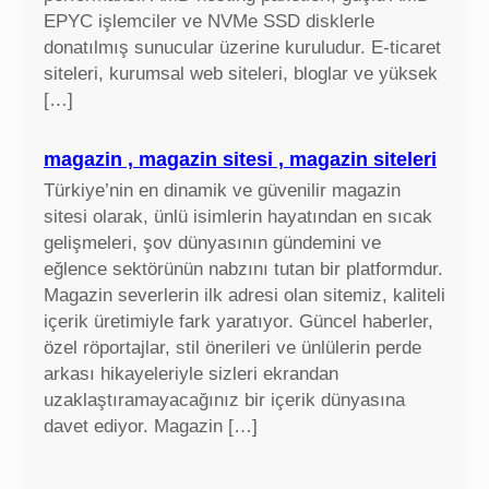
EPYC işlemciler ve NVMe SSD disklerle
donatılmış sunucular üzerine kuruludur. E-ticaret
siteleri, kurumsal web siteleri, bloglar ve yüksek
[…]
magazin , magazin sitesi , magazin siteleri
Türkiye’nin en dinamik ve güvenilir magazin
sitesi olarak, ünlü isimlerin hayatından en sıcak
gelişmeleri, şov dünyasının gündemini ve
eğlence sektörünün nabzını tutan bir platformdur.
Magazin severlerin ilk adresi olan sitemiz, kaliteli
içerik üretimiyle fark yaratıyor. Güncel haberler,
özel röportajlar, stil önerileri ve ünlülerin perde
arkası hikayeleriyle sizleri ekrandan
uzaklaştıramayacağınız bir içerik dünyasına
davet ediyor. Magazin […]