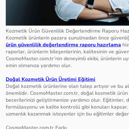
Kozmetik Ürün Güvenlilik Değerlendirme Raporu Haz
Kozmetik ürünlerin pazara sunulmadan önce güvenliğ
ürün güvenlilik değerlendirme raporu hazırlama
hiz
raporlar, ürünlerin bileşenlerinin, kalitesinin ve güve
CosmoMaster.com.tr’nin deneyimli ekibi, ürünlerin
emin olmanıza yardımcı olur.
Doğal Kozmetik Ürün Üretimi Eğitimi
Doğal kozmetik ürünlerine olan talep artıyor ve bu al
önemlidir. CosmoMaster.com.tr, doğal kozmetik ürün ür
becerilerinizi geliştirmenize yardımcı olur. Eğitimler
formülasyonu ve kalite kontrolü gibi konuları kapsar.
uzmanlık kazanmak isteyenler için bu eğitimler değerl
CosmoMaster.com.tr Farkı