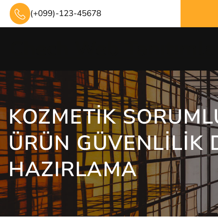
İçeriğe
(+099)-123-45678
geç
Chech Web Tanıtımla
KOZMETIK SORUMLU
ÜRÜN GÜVENLILIK
HAZIRLAMA