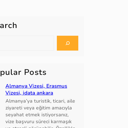
arch
pular Posts
Almanya Vizesi, Erasmus
Vizesi, idata ankara
Almanya’ya turistik, ticari, aile
ziyareti veya eğitim amacıyla
seyahat etmek istiyorsanız,
vize başvuru süreci karmaşık