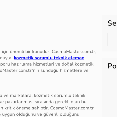
Se
S
e
a
an için önemli bir konudur. CosmoMaster.com.tr,
r
onuyla,
kozmetik sorumlu teknik eleman
c
aporu hazırlama hizmetleri ve doğal kozmetik
Po
h
moMaster.com.tr’nin sunduğu hizmetlere ve
a ve markalara, kozmetik sorumlu teknik
ve pazarlanması sırasında gerekli olan bu
an kritik öneme sahiptir. CosmoMaster.com.tr
re uygun olduğunu ve güvenli olduğunu