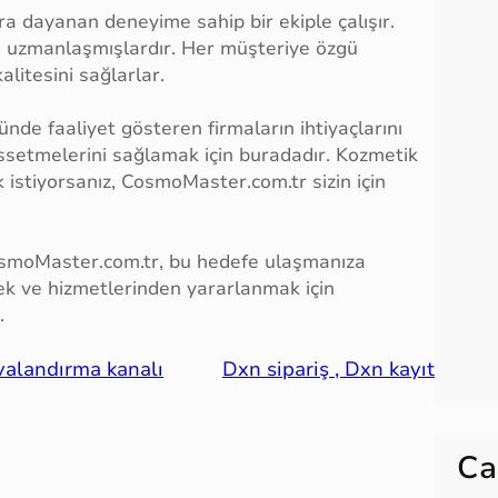
a dayanan deneyime sahip bir ekiple çalışır.
a uzmanlaşmışlardır. Her müşteriye özgü
litesini sağlarlar.
nde faaliyet gösteren firmaların ihtiyaçlarını
ssetmelerini sağlamak için buradadır. Kozmetik
istiyorsanız, CosmoMaster.com.tr sizin için
 CosmoMaster.com.tr, bu hedefe ulaşmanıza
mek ve hizmetlerinden yararlanmak için
.
valandırma kanalı
Dxn sipariş , Dxn kayıt
Ca