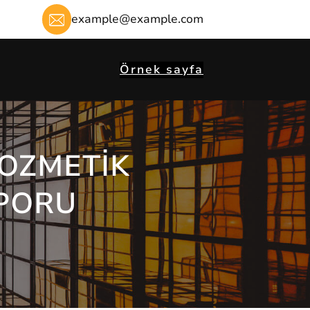
example@example.com
Örnek sayfa
KOZMETIK
APORU