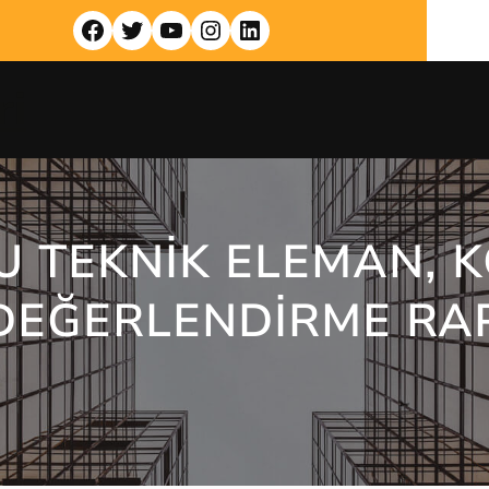
Facebook
Twitter
YouTube
Instagram
LinkedIn
ri
 TEKNIK ELEMAN, 
 DEĞERLENDIRME R