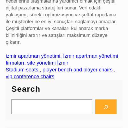
hedeflerine ulaşmalarına yardımcı olmak için çeşitli
dijital pazarlama stratejileri sunar. Veri odaklı
yaklaşımı, sürekli optimizasyon ve şeffaf raporlama
ile müşterilerine en iyi sonuçları sağlamayı amaçlar.
Çeşitli platformlar ve kanalları kullanarak marka
bilinirliğini artırır ve satışları maksimum düzeye
çıkarır.
izmir apartman yönetimi, İzmir apartman yönetimi
firmaları, site yönetimi İzmir
Stadium seats , player bench and player chairs ,
vip conference chairs
Search
S
e
a
r