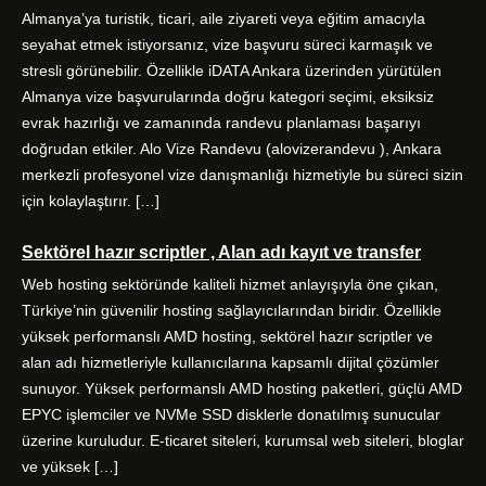
o
e
g
d
Almanya’ya turistik, ticari, aile ziyareti veya eğitim amacıyla
o
r
r
I
seyahat etmek istiyorsanız, vize başvuru süreci karmaşık ve
k
a
n
stresli görünebilir. Özellikle iDATA Ankara üzerinden yürütülen
m
Almanya vize başvurularında doğru kategori seçimi, eksiksiz
evrak hazırlığı ve zamanında randevu planlaması başarıyı
doğrudan etkiler. Alo Vize Randevu (alovizerandevu ), Ankara
merkezli profesyonel vize danışmanlığı hizmetiyle bu süreci sizin
için kolaylaştırır. […]
Sektörel hazır scriptler , Alan adı kayıt ve transfer
Web hosting sektöründe kaliteli hizmet anlayışıyla öne çıkan,
Türkiye’nin güvenilir hosting sağlayıcılarından biridir. Özellikle
yüksek performanslı AMD hosting, sektörel hazır scriptler ve
alan adı hizmetleriyle kullanıcılarına kapsamlı dijital çözümler
sunuyor. Yüksek performanslı AMD hosting paketleri, güçlü AMD
EPYC işlemciler ve NVMe SSD disklerle donatılmış sunucular
üzerine kuruludur. E-ticaret siteleri, kurumsal web siteleri, bloglar
ve yüksek […]