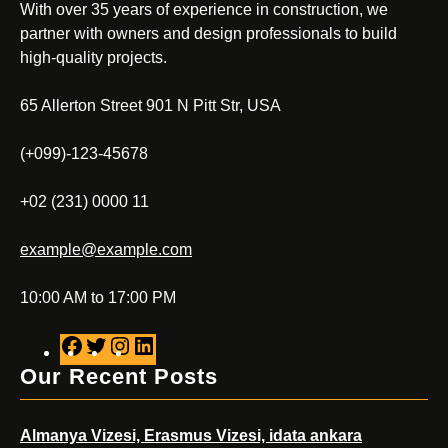
With over 35 years of experience in construction, we
partner with owners and design professionals to build
high-quality projects.
65 Allerton Street 901 N Pitt Str, USA
(+099)-123-45678
+02 (231) 0000 11
example@example.com
10:00 AM to 17:00 PM
F
T
I
L
a
w
n
i
Our Recent Posts
c
i
s
n
e
t
t
k
Almanya Vizesi, Erasmus Vizesi, idata ankara
b
t
a
e