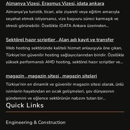
Almanya Vizesi, Erasmus Vizesi, idata ankara
Almanya’ya turistik, ticari, aile ziyareti veya eğitim amacıyla
seyahat etmek istiyorsanız, vize başvuru süreci karmaşık ve
stresli görünebilir. Özellikle iDATA Ankara üzerinden
yürütülen Almanya vize başvurularında doğru kategori seçimi,
Sektörel hazır scriptler , Alan adı kayıt ve transfer
eksiksiz evrak hazırlığı ve zamanında randevu planlaması
başarıyı doğrudan etkiler. Alo Vize Randevu (alovizerandevu
Web hosting sektöründe kaliteli hizmet anlayışıyla öne çıkan,
), Ankara merkezli profesyonel vize danışmanlığı hizmetiyle
Türkiye’nin güvenilir hosting sağlayıcılarından biridir. Özellikle
bu süreci sizin için kolaylaştırır. […]
yüksek performanslı AMD hosting, sektörel hazır scriptler ve
alan adı hizmetleriyle kullanıcılarına kapsamlı dijital çözümler
magazin , magazin sitesi , magazin siteleri
sunuyor. Yüksek performanslı AMD hosting paketleri, güçlü
AMD EPYC işlemciler ve NVMe SSD disklerle donatılmış
Türkiye’nin en dinamik ve güvenilir magazin sitesi olarak, ünlü
sunucular üzerine kuruludur. E-ticaret siteleri, kurumsal web
isimlerin hayatından en sıcak gelişmeleri, şov dünyasının
siteleri, bloglar ve yüksek […]
gündemini ve eğlence sektörünün nabzını tutan bir
Quick Links
platformdur. Magazin severlerin ilk adresi olan sitemiz,
kaliteli içerik üretimiyle fark yaratıyor. Güncel haberler, özel
röportajlar, stil önerileri ve ünlülerin perde arkası hikayeleriyle
Engineering & Construction
sizleri ekrandan uzaklaştıramayacağınız bir içerik dünyasına