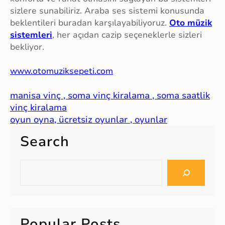
sizlere sunabiliriz. Araba ses sistemi konusunda
beklentileri buradan karşılayabiliyoruz.
Oto müzik
sistemleri
, her açıdan cazip seçeneklerle sizleri
bekliyor.
www.otomuziksepeti.com
manisa vinç , soma vinç kiralama , soma saatlik
vinç kiralama
oyun oyna, ücretsiz oyunlar , oyunlar
Search
S
e
a
r
c
Popular Posts