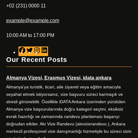
+02 (231) 0000 11
example@example.com
10:00 AM to 17:00 PM
F
T
I
L
a
w
n
i
Our Recent Posts
c
i
s
n
e
t
t
k
Almanya Vizesi, Erasmus Vizesi, idata ankara
b
t
a
e
o
e
g
d
Almanya’ya turistik, ticari, aile ziyareti veya eğitim amacıyla
o
r
r
I
seyahat etmek istiyorsanız, vize başvuru süreci karmaşık ve
k
a
n
stresli görünebilir. Özellikle iDATA Ankara üzerinden yürütülen
m
Almanya vize başvurularında doğru kategori seçimi, eksiksiz
evrak hazırlığı ve zamanında randevu planlaması başarıyı
doğrudan etkiler. Alo Vize Randevu (alovizerandevu ), Ankara
merkezli profesyonel vize danışmanlığı hizmetiyle bu süreci sizin