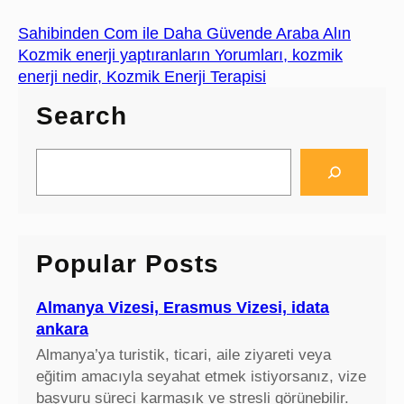
Sahibinden Com ile Daha Güvende Araba Alın
Kozmik enerji yaptıranların Yorumları, kozmik
enerji nedir, Kozmik Enerji Terapisi
Search
S
e
a
r
c
Popular Posts
h
Almanya Vizesi, Erasmus Vizesi, idata
ankara
Almanya’ya turistik, ticari, aile ziyareti veya
eğitim amacıyla seyahat etmek istiyorsanız, vize
başvuru süreci karmaşık ve stresli görünebilir.