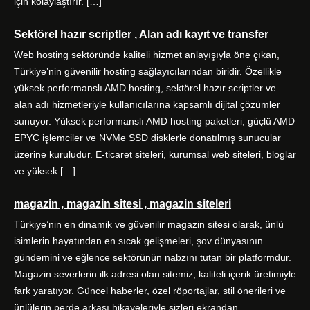
için kolaylaştırır. […]
Sektörel hazır scriptler , Alan adı kayıt ve transfer
Web hosting sektöründe kaliteli hizmet anlayışıyla öne çıkan,
Türkiye’nin güvenilir hosting sağlayıcılarından biridir. Özellikle
yüksek performanslı AMD hosting, sektörel hazır scriptler ve
alan adı hizmetleriyle kullanıcılarına kapsamlı dijital çözümler
sunuyor. Yüksek performanslı AMD hosting paketleri, güçlü AMD
EPYC işlemciler ve NVMe SSD disklerle donatılmış sunucular
üzerine kuruludur. E-ticaret siteleri, kurumsal web siteleri, bloglar
ve yüksek […]
magazin , magazin sitesi , magazin siteleri
Türkiye’nin en dinamik ve güvenilir magazin sitesi olarak, ünlü
isimlerin hayatından en sıcak gelişmeleri, şov dünyasının
gündemini ve eğlence sektörünün nabzını tutan bir platformdur.
Magazin severlerin ilk adresi olan sitemiz, kaliteli içerik üretimiyle
fark yaratıyor. Güncel haberler, özel röportajlar, stil önerileri ve
ünlülerin perde arkası hikayeleriyle sizleri ekrandan