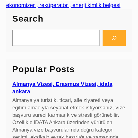
ekonomizer , reküperatör , enerji kimlik belgesi
Search
S
e
a
r
c
Popular Posts
h
Almanya Vizesi, Erasmus Vizesi, idata
ankara
Almanya’ya turistik, ticari, aile ziyareti veya
eğitim amacıyla seyahat etmek istiyorsanız, vize
başvuru süreci karmaşık ve stresli görünebilir.
Özellikle iDATA Ankara üzerinden yürütülen
Almanya vize başvurularında doğru kategori
seçimi, eksiksiz evrak hazırlığı ve zamanında