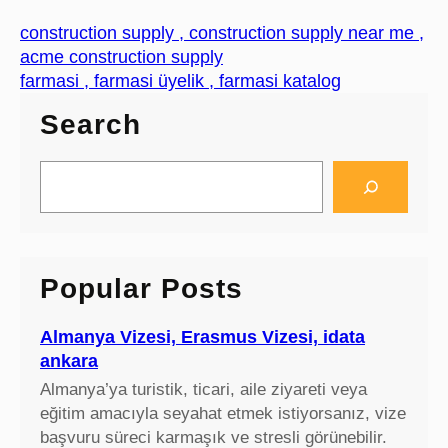
construction supply , construction supply near me ,
acme construction supply
farmasi , farmasi üyelik , farmasi katalog
Search
S
e
a
r
c
Popular Posts
h
Almanya Vizesi, Erasmus Vizesi, idata
ankara
Almanya’ya turistik, ticari, aile ziyareti veya
eğitim amacıyla seyahat etmek istiyorsanız, vize
başvuru süreci karmaşık ve stresli görünebilir.