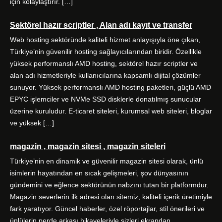
için kolaylaştırır. […]
Sektörel hazır scriptler , Alan adı kayıt ve transfer
Web hosting sektöründe kaliteli hizmet anlayışıyla öne çıkan,
Türkiye’nin güvenilir hosting sağlayıcılarından biridir. Özellikle
yüksek performanslı AMD hosting, sektörel hazır scriptler ve
alan adı hizmetleriyle kullanıcılarına kapsamlı dijital çözümler
sunuyor. Yüksek performanslı AMD hosting paketleri, güçlü AMD
EPYC işlemciler ve NVMe SSD disklerle donatılmış sunucular
üzerine kuruludur. E-ticaret siteleri, kurumsal web siteleri, bloglar
ve yüksek […]
magazin , magazin sitesi , magazin siteleri
Türkiye’nin en dinamik ve güvenilir magazin sitesi olarak, ünlü
isimlerin hayatından en sıcak gelişmeleri, şov dünyasının
gündemini ve eğlence sektörünün nabzını tutan bir platformdur.
Magazin severlerin ilk adresi olan sitemiz, kaliteli içerik üretimiyle
fark yaratıyor. Güncel haberler, özel röportajlar, stil önerileri ve
ünlülerin perde arkası hikayeleriyle sizleri ekrandan