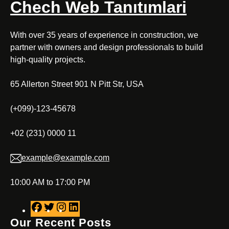
Chech Web Tanıtımlari
With over 35 years of experience in construction, we
partner with owners and design professionals to build
high-quality projects.
65 Allerton Street 901 N Pitt Str, USA
(+099)-123-45678
+02 (231) 0000 11
example@example.com
10:00 AM to 17:00 PM
F
T
I
L
a
w
n
i
Our Recent Posts