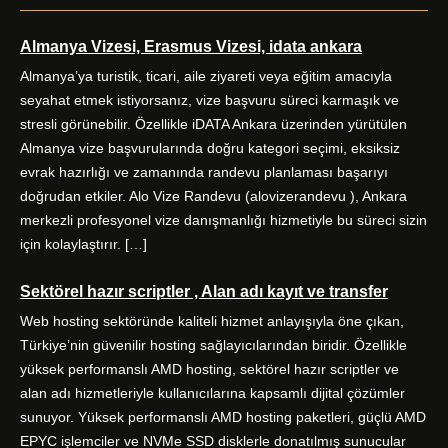
c
i
s
n
e
t
t
k
Almanya Vizesi, Erasmus Vizesi, idata ankara
b
t
a
e
o
e
g
d
Almanya’ya turistik, ticari, aile ziyareti veya eğitim amacıyla
o
r
r
I
seyahat etmek istiyorsanız, vize başvuru süreci karmaşık ve
k
a
n
stresli görünebilir. Özellikle iDATA Ankara üzerinden yürütülen
m
Almanya vize başvurularında doğru kategori seçimi, eksiksiz
evrak hazırlığı ve zamanında randevu planlaması başarıyı
doğrudan etkiler. Alo Vize Randevu (alovizerandevu ), Ankara
merkezli profesyonel vize danışmanlığı hizmetiyle bu süreci sizin
için kolaylaştırır. […]
Sektörel hazır scriptler , Alan adı kayıt ve transfer
Web hosting sektöründe kaliteli hizmet anlayışıyla öne çıkan,
Türkiye’nin güvenilir hosting sağlayıcılarından biridir. Özellikle
yüksek performanslı AMD hosting, sektörel hazır scriptler ve
alan adı hizmetleriyle kullanıcılarına kapsamlı dijital çözümler
sunuyor. Yüksek performanslı AMD hosting paketleri, güçlü AMD
EPYC işlemciler ve NVMe SSD disklerle donatılmış sunucular