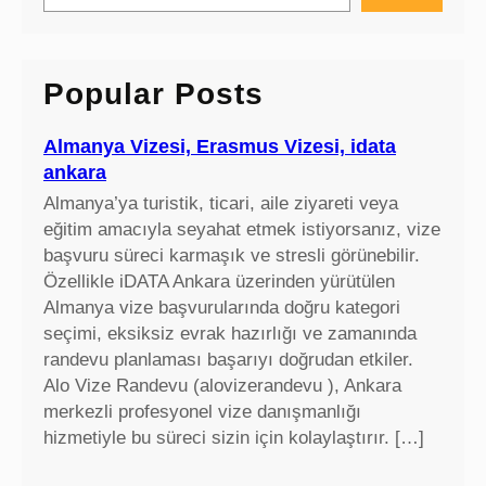
a
r
c
Popular Posts
h
Almanya Vizesi, Erasmus Vizesi, idata
ankara
Almanya’ya turistik, ticari, aile ziyareti veya
eğitim amacıyla seyahat etmek istiyorsanız, vize
başvuru süreci karmaşık ve stresli görünebilir.
Özellikle iDATA Ankara üzerinden yürütülen
Almanya vize başvurularında doğru kategori
seçimi, eksiksiz evrak hazırlığı ve zamanında
randevu planlaması başarıyı doğrudan etkiler.
Alo Vize Randevu (alovizerandevu ), Ankara
merkezli profesyonel vize danışmanlığı
hizmetiyle bu süreci sizin için kolaylaştırır. […]