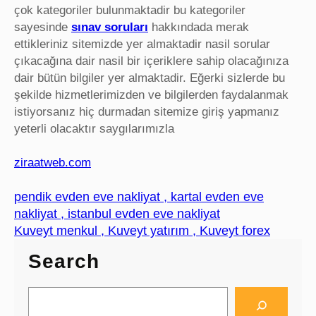
çok kategoriler bulunmaktadir bu kategoriler
sayesinde
sınav soruları
hakkındada merak
ettikleriniz sitemizde yer almaktadir nasil sorular
çıkacağına dair nasil bir içeriklere sahip olacağınıza
dair bütün bilgiler yer almaktadir. Eğerki sizlerde bu
şekilde hizmetlerimizden ve bilgilerden faydalanmak
istiyorsanız hiç durmadan sitemize giriş yapmanız
yeterli olacaktır saygılarımızla
ziraatweb.com
pendik evden eve nakliyat , kartal evden eve
nakliyat , istanbul evden eve nakliyat
Kuveyt menkul , Kuveyt yatırım , Kuveyt forex
Search
S
e