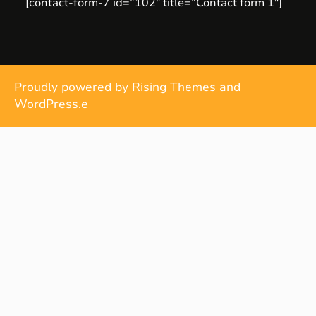
[contact-form-7 id=”102″ title=”Contact form 1″]
Proudly powered by
Rising Themes
and
WordPress
.e