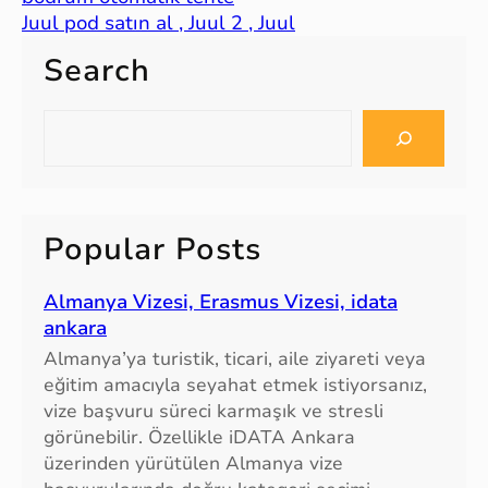
Juul pod satın al , Juul 2 , Juul
Search
S
e
a
r
c
Popular Posts
h
Almanya Vizesi, Erasmus Vizesi, idata
ankara
Almanya’ya turistik, ticari, aile ziyareti veya
eğitim amacıyla seyahat etmek istiyorsanız,
vize başvuru süreci karmaşık ve stresli
görünebilir. Özellikle iDATA Ankara
üzerinden yürütülen Almanya vize