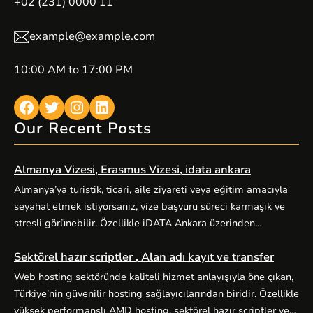
+02 (231) 0000 11
example@example.com
10:00 AM to 17:00 PM
Facebook
Twitter
Instagram
LinkedIn
Our Recent Posts
Almanya Vizesi, Erasmus Vizesi, idata ankara
Almanya’ya turistik, ticari, aile ziyareti veya eğitim amacıyla
seyahat etmek istiyorsanız, vize başvuru süreci karmaşık ve
stresli görünebilir. Özellikle iDATA Ankara üzerinden
yürütülen Almanya vize başvurularında doğru kategori seçimi,
Sektörel hazır scriptler , Alan adı kayıt ve transfer
eksiksiz evrak hazırlığı ve zamanında randevu planlaması
başarıyı doğrudan etkiler. Alo Vize Randevu (alovizerandevu
Web hosting sektöründe kaliteli hizmet anlayışıyla öne çıkan,
), Ankara merkezli profesyonel vize danışmanlığı hizmetiyle
Türkiye’nin güvenilir hosting sağlayıcılarından biridir. Özellikle
bu süreci sizin için kolaylaştırır. […]
yüksek performanslı AMD hosting, sektörel hazır scriptler ve