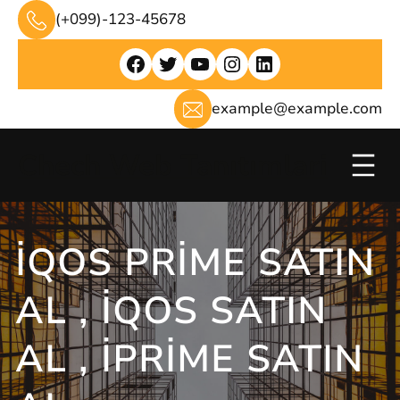
İçeriğe
(+099)-123-45678
geç
Facebook
Twitter
YouTube
Instagram
LinkedIn
example@example.com
Chech Web Tanıtımlari
IQOS PRIME SATIN
AL , IQOS SATIN
AL , IPRIME SATIN