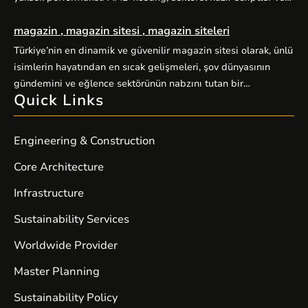
alan adı hizmetleriyle kullanıcılarına kapsamlı dijital çözümler
magazin , magazin sitesi , magazin siteleri
sunuyor. Yüksek performanslı AMD hosting paketleri, güçlü
AMD EPYC işlemciler ve NVMe SSD disklerle donatılmış
Türkiye’nin en dinamik ve güvenilir magazin sitesi olarak, ünlü
sunucular üzerine kuruludur. E-ticaret siteleri, kurumsal web
isimlerin hayatından en sıcak gelişmeleri, şov dünyasının
siteleri, bloglar ve yüksek […]
gündemini ve eğlence sektörünün nabzını tutan bir
Quick Links
platformdur. Magazin severlerin ilk adresi olan sitemiz,
kaliteli içerik üretimiyle fark yaratıyor. Güncel haberler, özel
röportajlar, stil önerileri ve ünlülerin perde arkası hikayeleriyle
Engineering & Construction
sizleri ekrandan uzaklaştıramayacağınız bir içerik dünyasına
davet ediyor. Magazin […]
Core Architecture
Infrastructure
Sustainability Services
Worldwide Provider
Master Planning
Sustainability Policy