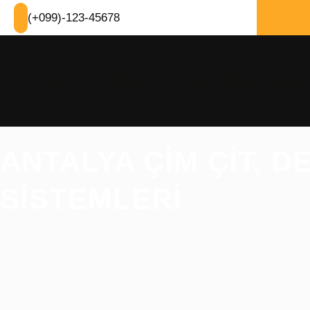
İçeriğe
(+099)-123-45678
geç
Chech Web Tanıtımlar
ANTALYA ÇIM ÇIT, D
SISTEMLERI