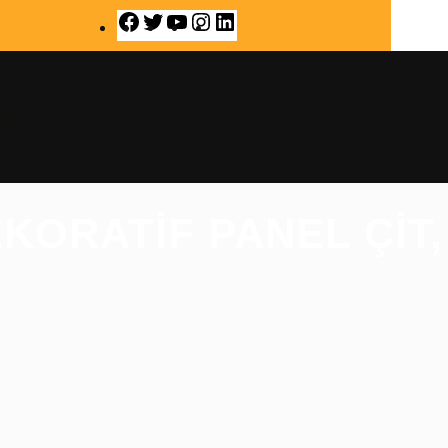
F
T
Y
I
L
a
w
o
n
i
c
i
u
s
n
e
t
T
t
k
i
b
t
u
a
e
o
e
b
g
d
o
r
e
r
I
k
a
n
m
EKORATIF PANEL ÇIT,