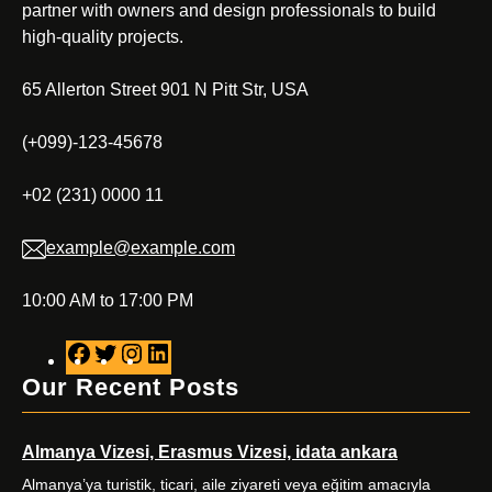
partner with owners and design professionals to build
high-quality projects.
65 Allerton Street 901 N Pitt Str, USA
(+099)-123-45678
+02 (231) 0000 11
example@example.com
10:00 AM to 17:00 PM
F
T
I
L
a
w
n
i
Our Recent Posts
c
i
s
n
e
t
t
k
Almanya Vizesi, Erasmus Vizesi, idata ankara
b
t
a
e
o
e
g
d
Almanya’ya turistik, ticari, aile ziyareti veya eğitim amacıyla