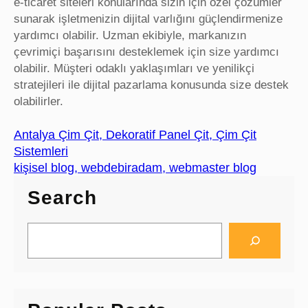
e-ticaret siteleri konularında sizin için özel çözümler
sunarak işletmenizin dijital varlığını güçlendirmenize
yardımcı olabilir. Uzman ekibiyle, markanızın
çevrimiçi başarısını desteklemek için size yardımcı
olabilir. Müşteri odaklı yaklaşımları ve yenilikçi
stratejileri ile dijital pazarlama konusunda size destek
olabilirler.
Antalya Çim Çit, Dekoratif Panel Çit, Çim Çit
Sistemleri
kişisel blog, webdebiradam, webmaster blog
Search
S
e
a
r
c