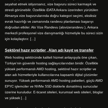
o
r
r
I
seyahat etmek istiyorsanız, vize başvuru süreci karmaşık ve
k
a
n
stresli görünebilir. Özellikle iDATA Ankara üzerinden yürütülen
m
Almanya vize başvurularında doğru kategori seçimi, eksiksiz
evrak hazırlığı ve zamanında randevu planlaması başarıyı
doğrudan etkiler. Alo Vize Randevu (alovizerandevu ), Ankara
merkezli profesyonel vize danışmanlığı hizmetiyle bu süreci sizin
için kolaylaştırır. […]
Sektörel hazır scriptler , Alan adı kayıt ve transfer
Web hosting sektöründe kaliteli hizmet anlayışıyla öne çıkan,
Türkiye’nin güvenilir hosting sağlayıcılarından biridir. Özellikle
yüksek performanslı AMD hosting, sektörel hazır scriptler ve
alan adı hizmetleriyle kullanıcılarına kapsamlı dijital çözümler
sunuyor. Yüksek performanslı AMD hosting paketleri, güçlü AMD
EPYC işlemciler ve NVMe SSD disklerle donatılmış sunucular
üzerine kuruludur. E-ticaret siteleri, kurumsal web siteleri, bloglar
ve yüksek […]