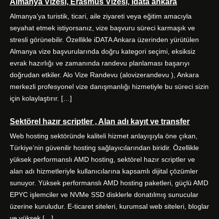
Almanya Vizesi, Erasmus Vizesi, idata ankara
b
t
a
e
o
e
g
d
Almanya’ya turistik, ticari, aile ziyareti veya eğitim amacıyla
o
r
r
I
seyahat etmek istiyorsanız, vize başvuru süreci karmaşık ve
k
a
n
stresli görünebilir. Özellikle iDATA Ankara üzerinden yürütülen
m
Almanya vize başvurularında doğru kategori seçimi, eksiksiz
evrak hazırlığı ve zamanında randevu planlaması başarıyı
doğrudan etkiler. Alo Vize Randevu (alovizerandevu ), Ankara
merkezli profesyonel vize danışmanlığı hizmetiyle bu süreci sizin
için kolaylaştırır. […]
Sektörel hazır scriptler , Alan adı kayıt ve transfer
Web hosting sektöründe kaliteli hizmet anlayışıyla öne çıkan,
Türkiye’nin güvenilir hosting sağlayıcılarından biridir. Özellikle
yüksek performanslı AMD hosting, sektörel hazır scriptler ve
alan adı hizmetleriyle kullanıcılarına kapsamlı dijital çözümler
sunuyor. Yüksek performanslı AMD hosting paketleri, güçlü AMD
EPYC işlemciler ve NVMe SSD disklerle donatılmış sunucular
üzerine kuruludur. E-ticaret siteleri, kurumsal web siteleri, bloglar
ve yüksek […]