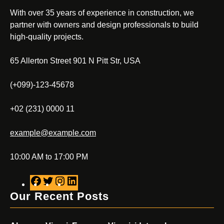
With over 35 years of experience in construction, we
partner with owners and design professionals to build
high-quality projects.
65 Allerton Street 901 N Pitt Str, USA
(+099)-123-45678
+02 (231) 0000 11
example@example.com
10:00 AM to 17:00 PM
F
T
I
L
a
w
n
i
Our Recent Posts
c
i
s
n
e
t
t
k