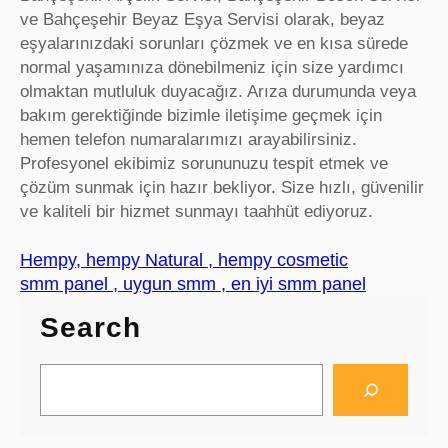
ve Bahçeşehir Beyaz Eşya Servisi olarak, beyaz
eşyalarınızdaki sorunları çözmek ve en kısa sürede
normal yaşamınıza dönebilmeniz için size yardımcı
olmaktan mutluluk duyacağız. Arıza durumunda veya
bakım gerektiğinde bizimle iletişime geçmek için
hemen telefon numaralarımızı arayabilirsiniz.
Profesyonel ekibimiz sorununuzu tespit etmek ve
çözüm sunmak için hazır bekliyor. Size hızlı, güvenilir
ve kaliteli bir hizmet sunmayı taahhüt ediyoruz.
Hempy, hempy Natural , hempy cosmetic
smm panel , uygun smm , en iyi smm panel
Search
S
e
a
r