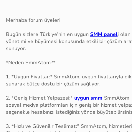
Merhaba forum üyeleri,
Bugün sizlere Türkiye’nin en uygun
SMM panel
i ola
yönetimi ve büyümesi konusunda etkili bir çözüm ar
sunuyor.
*Neden SmmAtom?*
1. *Uygun Fiyatlar:* SmmAtom, uygun fiyatlarıyla dikk
sunarak bütçe dostu bir çözüm sağlıyor.
2. *Geniş Hizmet Yelpazesi:*
uygun smm
SmmAtom, In
sosyal medya platformları için geniş bir hizmet yelpa
seçenekle hesabınızı istediğiniz yönde büyütebilirsiniz
3. *Hızlı ve Güvenilir Teslimat:* SmmAtom, hizmetlerini