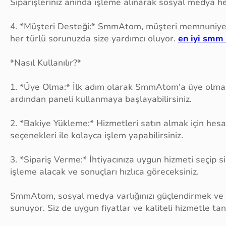
Siparişleriniz anında işleme alınarak sosyal medya he
4. *Müşteri Desteği:* SmmAtom, müşteri memnuniyeti
her türlü sorunuzda size yardımcı oluyor.
en iyi smm
*Nasıl Kullanılır?*
1. *Üye Olma:* İlk adım olarak SmmAtom’a üye olmanız 
ardından paneli kullanmaya başlayabilirsiniz.
2. *Bakiye Yükleme:* Hizmetleri satın almak için hesa
seçenekleri ile kolayca işlem yapabilirsiniz.
3. *Sipariş Verme:* İhtiyacınıza uygun hizmeti seçip s
işleme alacak ve sonuçları hızlıca göreceksiniz.
SmmAtom, sosyal medya varlığınızı güçlendirmek ve b
sunuyor. Siz de uygun fiyatlar ve kaliteli hizmetle 