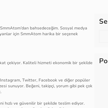
Se
n SmmAtom’dan bahsedeceğim. Sosyal medya
S
ayanlar için SmmAtom harika bir seçenek
e
a
r
c
Po
h
at çekiyor. Kaliteli hizmeti ekonomik bir şekilde
stagram, Twitter, Facebook ve diğer popüler
zesi sunuyor. Beğeni, takipçi, yorum gibi pek çok
.
 hızlı ve güvenilir bir şekilde teslim ediyor.