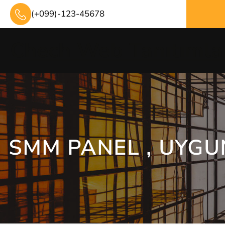
İçeriğe
(+099)-123-45678
geç
Chech Web Tanıtımla
SMM PANEL , UYGUN