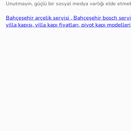
Unutmayın, güçlü bir sosyal medya varlığı elde etmek
Bahçeşehir arçelik servisi , Bahçeşehir bosch servi
villa kapısı, villa kapı fiyatları, pivot kapı modelleri