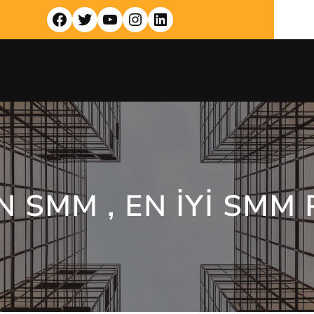
Facebook
Twitter
YouTube
Instagram
LinkedIn
ri
 SMM , EN IYI SMM