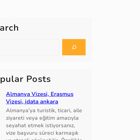
arch
pular Posts
Almanya Vizesi, Erasmus
Vizesi, idata ankara
Almanya’ya turistik, ticari, aile
ziyareti veya eğitim amacıyla
seyahat etmek istiyorsanız,
vize başvuru süreci karmaşık