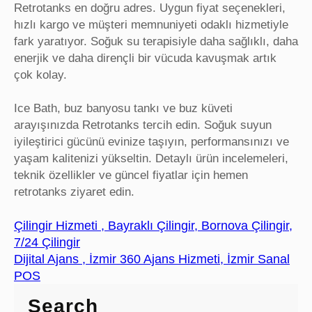
Retrotanks en doğru adres. Uygun fiyat seçenekleri,
hızlı kargo ve müşteri memnuniyeti odaklı hizmetiyle
fark yaratıyor. Soğuk su terapisiyle daha sağlıklı, daha
enerjik ve daha dirençli bir vücuda kavuşmak artık
çok kolay.
Ice Bath, buz banyosu tankı ve buz küveti
arayışınızda Retrotanks tercih edin. Soğuk suyun
iyileştirici gücünü evinize taşıyın, performansınızı ve
yaşam kalitenizi yükseltin. Detaylı ürün incelemeleri,
teknik özellikler ve güncel fiyatlar için hemen
retrotanks ziyaret edin.
Çilingir Hizmeti , Bayraklı Çilingir, Bornova Çilingir,
7/24 Çilingir
Dijital Ajans , İzmir 360 Ajans Hizmeti, İzmir Sanal
POS
Search