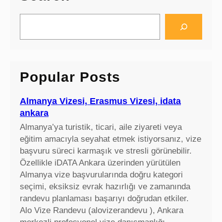
S
e
a
r
c
Popular Posts
h
Almanya Vizesi, Erasmus Vizesi, idata
ankara
Almanya’ya turistik, ticari, aile ziyareti veya
eğitim amacıyla seyahat etmek istiyorsanız, vize
başvuru süreci karmaşık ve stresli görünebilir.
Özellikle iDATA Ankara üzerinden yürütülen
Almanya vize başvurularında doğru kategori
seçimi, eksiksiz evrak hazırlığı ve zamanında
randevu planlaması başarıyı doğrudan etkiler.
Alo Vize Randevu (alovizerandevu ), Ankara