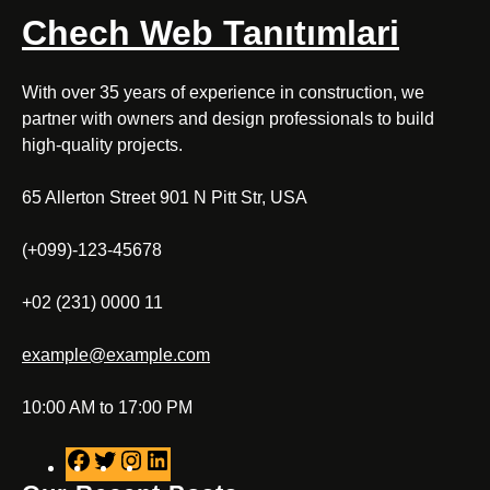
Chech Web Tanıtımlari
With over 35 years of experience in construction, we
partner with owners and design professionals to build
high-quality projects.
65 Allerton Street 901 N Pitt Str, USA
(+099)-123-45678
+02 (231) 0000 11
example@example.com
10:00 AM to 17:00 PM
F
T
I
L
a
w
n
i