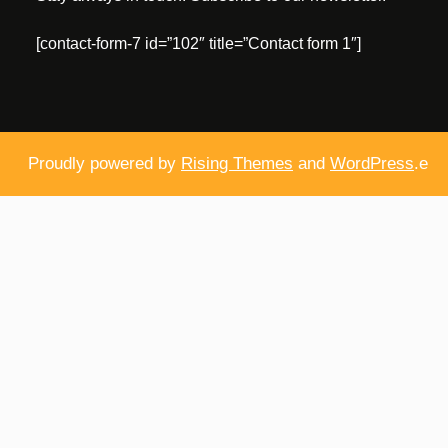
[contact-form-7 id=”102″ title=”Contact form 1″]
Proudly powered by
Rising Themes
and
WordPress
.e