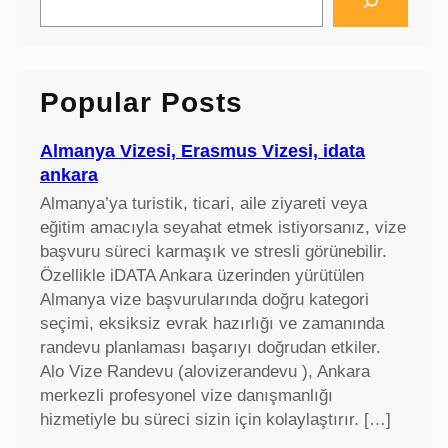
e
a
r
c
Popular Posts
h
Almanya Vizesi, Erasmus Vizesi, idata
ankara
Almanya’ya turistik, ticari, aile ziyareti veya
eğitim amacıyla seyahat etmek istiyorsanız, vize
başvuru süreci karmaşık ve stresli görünebilir.
Özellikle iDATA Ankara üzerinden yürütülen
Almanya vize başvurularında doğru kategori
seçimi, eksiksiz evrak hazırlığı ve zamanında
randevu planlaması başarıyı doğrudan etkiler.
Alo Vize Randevu (alovizerandevu ), Ankara
merkezli profesyonel vize danışmanlığı
hizmetiyle bu süreci sizin için kolaylaştırır. […]