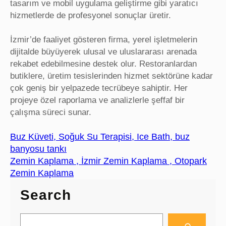
tasarım ve mobil uygulama geliştirme gibi yaratıcı
hizmetlerde de profesyonel sonuçlar üretir.
İzmir’de faaliyet gösteren firma, yerel işletmelerin
dijitalde büyüyerek ulusal ve uluslararası arenada
rekabet edebilmesine destek olur. Restoranlardan
butiklere, üretim tesislerinden hizmet sektörüne kadar
çok geniş bir yelpazede tecrübeye sahiptir. Her
projeye özel raporlama ve analizlerle şeffaf bir
çalışma süreci sunar.
Buz Küveti, Soğuk Su Terapisi, Ice Bath, buz
banyosu tankı
Zemin Kaplama , İzmir Zemin Kaplama , Otopark
Zemin Kaplama
Search
S