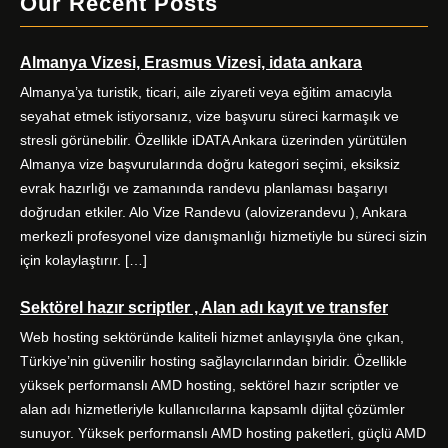
Our Recent Posts
c
i
s
n
e
t
t
k
Almanya Vizesi, Erasmus Vizesi, idata ankara
b
t
a
e
o
e
g
d
Almanya’ya turistik, ticari, aile ziyareti veya eğitim amacıyla
o
r
r
I
seyahat etmek istiyorsanız, vize başvuru süreci karmaşık ve
k
a
n
stresli görünebilir. Özellikle iDATA Ankara üzerinden yürütülen
m
Almanya vize başvurularında doğru kategori seçimi, eksiksiz
evrak hazırlığı ve zamanında randevu planlaması başarıyı
doğrudan etkiler. Alo Vize Randevu (alovizerandevu ), Ankara
merkezli profesyonel vize danışmanlığı hizmetiyle bu süreci sizin
için kolaylaştırır. […]
Sektörel hazır scriptler , Alan adı kayıt ve transfer
Web hosting sektöründe kaliteli hizmet anlayışıyla öne çıkan,
Türkiye’nin güvenilir hosting sağlayıcılarından biridir. Özellikle
yüksek performanslı AMD hosting, sektörel hazır scriptler ve
alan adı hizmetleriyle kullanıcılarına kapsamlı dijital çözümler
sunuyor. Yüksek performanslı AMD hosting paketleri, güçlü AMD