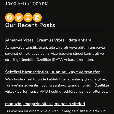
10:00 AM to 17:00 PM
Facebook
Twitter
Instagram
LinkedIn
Our Recent Posts
Almanya Vizesi, Erasmus Vizesi, idata ankara
Almanya’ya turistik, ticari, aile ziyareti veya eğitim amacıyla
seyahat etmek istiyorsanız, vize başvuru süreci karmaşık ve
stresli görünebilir. Özellikle iDATA Ankara üzerinden
yürütülen Almanya vize başvurularında doğru kategori seçimi,
Sektörel hazır scriptler , Alan adı kayıt ve transfer
eksiksiz evrak hazırlığı ve zamanında randevu planlaması
başarıyı doğrudan etkiler. Alo Vize Randevu (alovizerandevu
Web hosting sektöründe kaliteli hizmet anlayışıyla öne çıkan,
), Ankara merkezli profesyonel vize danışmanlığı hizmetiyle
Türkiye’nin güvenilir hosting sağlayıcılarından biridir. Özellikle
bu süreci sizin için kolaylaştırır. […]
yüksek performanslı AMD hosting, sektörel hazır scriptler ve
alan adı hizmetleriyle kullanıcılarına kapsamlı dijital çözümler
magazin , magazin sitesi , magazin siteleri
sunuyor. Yüksek performanslı AMD hosting paketleri, güçlü
AMD EPYC işlemciler ve NVMe SSD disklerle donatılmış
Türkiye’nin en dinamik ve güvenilir magazin sitesi olarak, ünlü