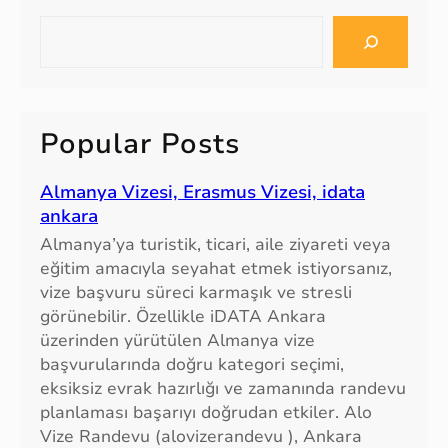
S
e
a
r
c
Popular Posts
h
Almanya Vizesi, Erasmus Vizesi, idata
ankara
Almanya’ya turistik, ticari, aile ziyareti veya
eğitim amacıyla seyahat etmek istiyorsanız,
vize başvuru süreci karmaşık ve stresli
görünebilir. Özellikle iDATA Ankara
üzerinden yürütülen Almanya vize
başvurularında doğru kategori seçimi,
eksiksiz evrak hazırlığı ve zamanında randevu
planlaması başarıyı doğrudan etkiler. Alo
Vize Randevu (alovizerandevu ), Ankara