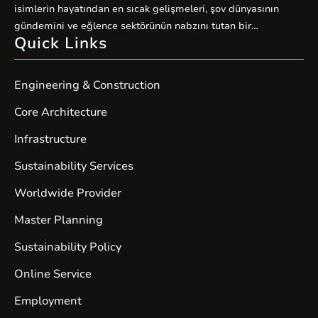
sunucular üzerine kuruludur. E-ticaret siteleri, kurumsal web
isimlerin hayatından en sıcak gelişmeleri, şov dünyasının
siteleri, bloglar ve yüksek […]
gündemini ve eğlence sektörünün nabzını tutan bir
Quick Links
platformdur. Magazin severlerin ilk adresi olan sitemiz,
kaliteli içerik üretimiyle fark yaratıyor. Güncel haberler, özel
röportajlar, stil önerileri ve ünlülerin perde arkası hikayeleriyle
Engineering & Construction
sizleri ekrandan uzaklaştıramayacağınız bir içerik dünyasına
davet ediyor. Magazin […]
Core Architecture
Infrastructure
Sustainability Services
Worldwide Provider
Master Planning
Sustainability Policy
Online Service
Employment