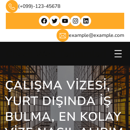
İçeriğe
(+099)-123-45678
geç
Facebook
Twitter
YouTube
Instagram
LinkedIn
example@example.com
Chech Web Tanıtımlari
ÇALIŞMA VIZESI,
YURT DIŞINDA IŞ
BULMA, EN KOLAY