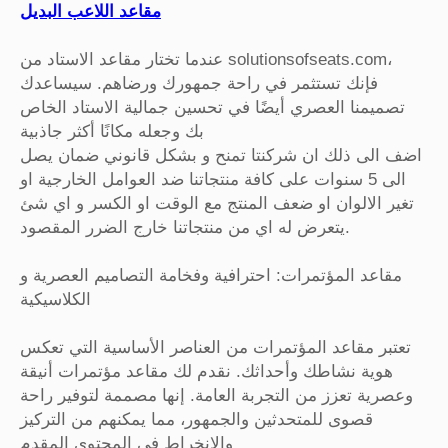
مقاعد اللاعب البديل
عندما تختار مقاعد الاستاد من solutionsofseats.com،
فإنك تستثمر في راحة جمهورك ورضاهم. سيساعدك
تصميمنا العصري أيضًا في تحسين جمالية الاستاد الخاص
بك وجعله مكانًا أكثر جاذبية
اضف الى ذلك ان شركنتا تمنح و بشكل قانوني ضمان يصل
الى 5 سنوات على كافة منتجاتنا ضد العوامل الخارجية او
تغير الالوان او ضعف المنتج مع الوقت او الكسر و اي شئ
يتعرض له اي من منتجاتنا خارج الضرر المقصود.
مقاعد المؤتمرات: احترافية وفخامة التصاميم العصرية و
الكلاسيكية
تعتبر مقاعد المؤتمرات من العناصر الأساسية التي تعكس
هوية نشاطك وأحداثك. نقدم لك مقاعد مؤتمرات أنيقة
وعصرية تعزز من التجربة العامة. إنها مصممة لتوفير راحة
قصوى للمتحدثين والجمهور، مما يمكنهم من التركيز
والانخراط في المحتوى المقدم