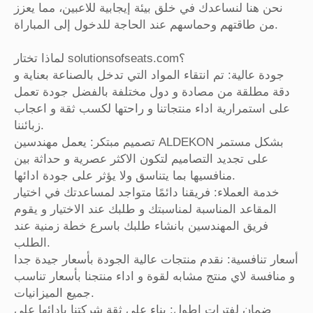
نحن هنا لنساعدك في خلق بيئة إيجابية للاعبين، مما يعزز
من طاقتهم وحماسهم عند الحاجة للدخول إلى المباراة.
لماذا تختار solutionsofseats.com؟
جودة عالية: تم انتقاء المواد التي تدخل بالصناعة بعناية و
دقة مطلقة من مصادة و دول مختلفة بالفضل جودة تعمل
على استمرارية اداء منتجاتنا و راحتها لكسب ثقة و اعجاب
زبائننا.
تصميم مبتكر: يعمل مهندسين ALDEKON بشكل مستمر
على تجديد التصاميم لتكون الاكثر عصرية و حداثة بين
منافسيها بما يتناسق ولا يؤثر على جودة ادائها.
خدمة العملاء: فريقنا دائمًا متواجد لمساعدتك في اختيار
المقاعد المناسبة لمناسبتك و طلبك عند الاختيار و يقوم
فريق المهندسين بانشاء طلبك باسرع خطة زمنية عند
الطلب.
أسعار تنافسية: نقدم منتجات عالية الجودة بأسعار جيدة جدا
و منافسة لاي منتج مشابه لقوة و اداء منتجنا بأسعار تناسب
جميع الميزانيات.
ضمان لفترات اطول: بناء على ثقة شركتنا بادائها على