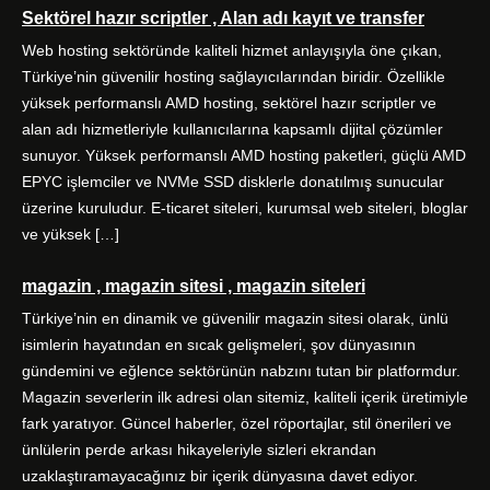
Sektörel hazır scriptler , Alan adı kayıt ve transfer
Web hosting sektöründe kaliteli hizmet anlayışıyla öne çıkan,
Türkiye’nin güvenilir hosting sağlayıcılarından biridir. Özellikle
yüksek performanslı AMD hosting, sektörel hazır scriptler ve
alan adı hizmetleriyle kullanıcılarına kapsamlı dijital çözümler
sunuyor. Yüksek performanslı AMD hosting paketleri, güçlü AMD
EPYC işlemciler ve NVMe SSD disklerle donatılmış sunucular
üzerine kuruludur. E-ticaret siteleri, kurumsal web siteleri, bloglar
ve yüksek […]
magazin , magazin sitesi , magazin siteleri
Türkiye’nin en dinamik ve güvenilir magazin sitesi olarak, ünlü
isimlerin hayatından en sıcak gelişmeleri, şov dünyasının
gündemini ve eğlence sektörünün nabzını tutan bir platformdur.
Magazin severlerin ilk adresi olan sitemiz, kaliteli içerik üretimiyle
fark yaratıyor. Güncel haberler, özel röportajlar, stil önerileri ve
ünlülerin perde arkası hikayeleriyle sizleri ekrandan
uzaklaştıramayacağınız bir içerik dünyasına davet ediyor.