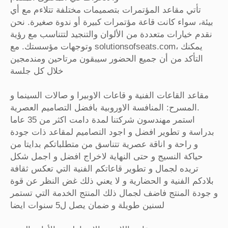
تأتي مقاعد المؤتمرات بتصميمات مختلفة تتلاءم مع أي
بيئة، سواء كانت قاعة مؤتمرات كبيرة أو ندوة صغيرة. نحن
نقدم خيارات متعددة من الألوان والتنجيد لتتناسب مع رؤية
وتوجهات مؤسستك. مع solutionsofseats.com، يمكنك
التأكد من أن جميع الحضور سيبقون مرتاحين ومندمجين
خلال كل جلسة
مقاعد القاعات الفنية و قاعات الاوبيرا و صالات السينما و
المسرح: المنافسة الاوروبية بافضل التصاميم العصرية.
استمر مهندسون شركتنا لمدة دامت اكثر من 35 عاما
بدراسة و تطوير افضل و اجود التصاميم لمقاعد ذات جودة
و راحة و اناقة عصرية تتناسق من متطلباتكم بدايتا من
حياكة النسيج و حتى النهاية لاخراج افضل و اجمل شكل
تريده لجمال و تطوير قاعاتكم الفنية التي تعكس ثقافة
بلادكم الفنية و الحضارية و لا يعني ذلك غض النظر عن قوة
و جودة المنتج فاضف لجمال ذلك المنتج الخدمة التي تستمر
لسنين طويلة و ضمان يصل ل5 سنوات ايضا