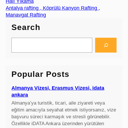
Halı Yıkama
Antalya rafting , Köprülü Kanyon Rafting ,
Manavgat Rafting
Search
S
e
a
r
c
Popular Posts
h
Almanya Vizesi, Erasmus Vizesi, idata
ankara
Almanya’ya turistik, ticari, aile ziyareti veya
eğitim amacıyla seyahat etmek istiyorsanız, vize
başvuru süreci karmaşık ve stresli görünebilir.
Özellikle iDATA Ankara üzerinden yürütülen