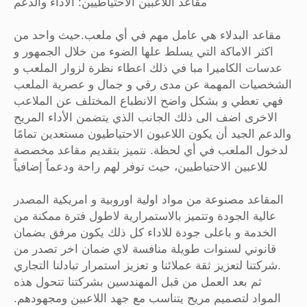
مقاعد اللاعبين الاحتياطيين: الأداء والدعم
مقاعد البدلاء هي عامل مهم في أي ملعب.حيث واحد من
اكثر الاماكة التي يسلط علها الضوء من خلال الجمهور و
عدسات الكاميرا مبا في ذلك اعطاء نظرة لزوار الملعب و
الشخصيات المهمة عن مدى رقي و جمال و عصرية الملعب
فهي تعطي و بشكل واضح الانطباع المختلف عن الملاعب
الاخرى اضف الى ذلك الجانب الذي يتضمن الأداء المريح
والدعم الجيد أن يكون اللاعبون الاحتياطيون مستعدين تمامًا
لدخول الملعب في أي لحظة. نتميز بتقديم مقاعد مخصصة
للاعبين الاحتياطيين، حيث توفر لهم راحة ودعماً إضافياً
المقاعد مصنوعة من مواد اولية اوروبية و امريكية المصدر
عالية الجودة وتتميز بالاستمرارية لاطول فترة ممكنة من
الخدمة و باعلى جودة للاداء كل ذلك يكون مرفق بضمان
قانوني لسنوات طويلة منافسة لاي ضمان اخر تصدر من
شركتنا لتعزيز ثقة عملائنا و تعزيز استمرار تبادلنا التجاري.
ثم بعد العمل من قبل المهندسين بشركتنا تتحول هذه
المواد لتصميم مريح يتناسب مع جهد اللاعبين ومجهودهم.