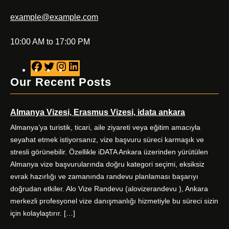
example@example.com
10:00 AM to 17:00 PM
F
T
I
L
a
w
n
i
Our Recent Posts
c
i
s
n
e
t
t
k
Almanya Vizesi, Erasmus Vizesi, idata ankara
b
t
a
e
o
e
g
d
Almanya’ya turistik, ticari, aile ziyareti veya eğitim amacıyla
o
r
r
I
seyahat etmek istiyorsanız, vize başvuru süreci karmaşık ve
k
a
n
stresli görünebilir. Özellikle iDATA Ankara üzerinden yürütülen
m
Almanya vize başvurularında doğru kategori seçimi, eksiksiz
evrak hazırlığı ve zamanında randevu planlaması başarıyı
doğrudan etkiler. Alo Vize Randevu (alovizerandevu ), Ankara
merkezli profesyonel vize danışmanlığı hizmetiyle bu süreci sizin
için kolaylaştırır. […]