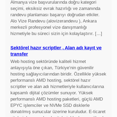
Almanya vize başvurularında doğru kategori
seçimi, eksiksiz evrak hazırlığı ve zamanında
randevu planlaması başarıyı doğrudan etkiler.
Alo Vize Randevu (alovizerandevu ), Ankara
merkezli profesyonel vize danışmanlığı
hizmetiyle bu süreci sizin için kolaylaştırır. […]
Sektörel hazır scriptler , Alan adı kayıt ve
transfer
Web hosting sektöründe kaliteli hizmet
anlayışıyla öne çıkan, Türkiye’nin güvenilir
hosting sağlayıcılarından biridir. Özellikle yüksek
performanslı AMD hosting, sektörel hazır
scriptler ve alan adı hizmetleriyle kullanıcılarına
kapsamlı dijital çözümler sunuyor. Yüksek
performanslı AMD hosting paketleri, güçlü AMD
EPYC işlemciler ve NVMe SSD disklerle
donatılmış sunucular üzerine kuruludur. E-ticaret