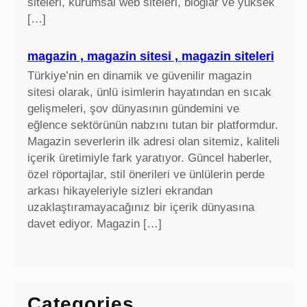
siteleri, kurumsal web siteleri, bloglar ve yüksek
[…]
magazin , magazin sitesi , magazin siteleri
Türkiye’nin en dinamik ve güvenilir magazin
sitesi olarak, ünlü isimlerin hayatından en sıcak
gelişmeleri, şov dünyasının gündemini ve
eğlence sektörünün nabzını tutan bir platformdur.
Magazin severlerin ilk adresi olan sitemiz, kaliteli
içerik üretimiyle fark yaratıyor. Güncel haberler,
özel röportajlar, stil önerileri ve ünlülerin perde
arkası hikayeleriyle sizleri ekrandan
uzaklaştıramayacağınız bir içerik dünyasına
davet ediyor. Magazin […]
Categories