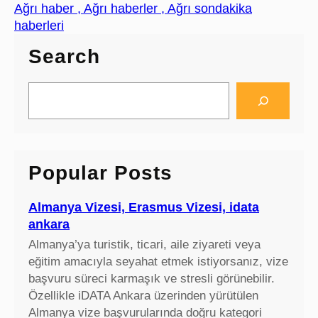
Ağrı haber , Ağrı haberler , Ağrı sondakika
haberleri
Search
S
e
a
r
c
Popular Posts
h
Almanya Vizesi, Erasmus Vizesi, idata
ankara
Almanya’ya turistik, ticari, aile ziyareti veya
eğitim amacıyla seyahat etmek istiyorsanız, vize
başvuru süreci karmaşık ve stresli görünebilir.
Özellikle iDATA Ankara üzerinden yürütülen
Almanya vize başvurularında doğru kategori