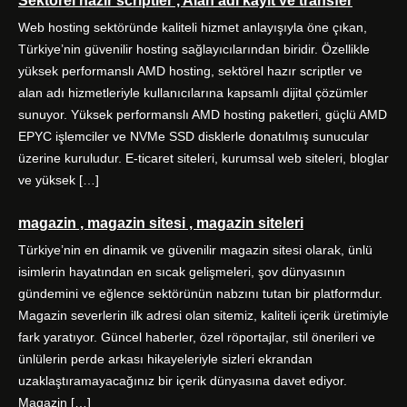
Sektörel hazır scriptler , Alan adı kayıt ve transfer
Web hosting sektöründe kaliteli hizmet anlayışıyla öne çıkan,
Türkiye’nin güvenilir hosting sağlayıcılarından biridir. Özellikle
yüksek performanslı AMD hosting, sektörel hazır scriptler ve
alan adı hizmetleriyle kullanıcılarına kapsamlı dijital çözümler
sunuyor. Yüksek performanslı AMD hosting paketleri, güçlü AMD
EPYC işlemciler ve NVMe SSD disklerle donatılmış sunucular
üzerine kuruludur. E-ticaret siteleri, kurumsal web siteleri, bloglar
ve yüksek […]
magazin , magazin sitesi , magazin siteleri
Türkiye’nin en dinamik ve güvenilir magazin sitesi olarak, ünlü
isimlerin hayatından en sıcak gelişmeleri, şov dünyasının
gündemini ve eğlence sektörünün nabzını tutan bir platformdur.
Magazin severlerin ilk adresi olan sitemiz, kaliteli içerik üretimiyle
fark yaratıyor. Güncel haberler, özel röportajlar, stil önerileri ve
ünlülerin perde arkası hikayeleriyle sizleri ekrandan
uzaklaştıramayacağınız bir içerik dünyasına davet ediyor.
Magazin […]