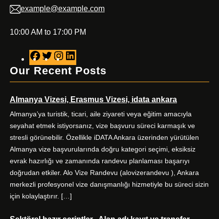
example@example.com
10:00 AM to 17:00 PM
F
T
I
L
a
w
n
i
Our Recent Posts
c
i
s
n
e
t
t
k
Almanya Vizesi, Erasmus Vizesi, idata ankara
b
t
a
e
o
e
g
d
Almanya’ya turistik, ticari, aile ziyareti veya eğitim amacıyla
o
r
r
I
seyahat etmek istiyorsanız, vize başvuru süreci karmaşık ve
k
a
n
stresli görünebilir. Özellikle iDATA Ankara üzerinden yürütülen
m
Almanya vize başvurularında doğru kategori seçimi, eksiksiz
evrak hazırlığı ve zamanında randevu planlaması başarıyı
doğrudan etkiler. Alo Vize Randevu (alovizerandevu ), Ankara
merkezli profesyonel vize danışmanlığı hizmetiyle bu süreci sizin
için kolaylaştırır. […]