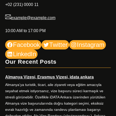
+02 (231) 0000 11
example@example.com
10:00 AM to 17:00 PM
Facebook
Twitter
Instagram
LinkedIn
Our Recent Posts
Almanya Vizesi, Erasmus Vizesi, idata ankara
Almanya’ya turistik, ticari, aile ziyareti veya eğitim amacıyla
seyahat etmek istiyorsanız, vize başvuru süreci karmaşık ve
stresli görünebilir. Özellikle iDATA Ankara üzerinden yürütülen
Almanya vize başvurularında doğru kategori seçimi, eksiksiz
evrak hazırlığı ve zamanında randevu planlaması başarıyı
doğrudan etkiler. Alo Vize Randevu (alovizerandevu ), Ankara