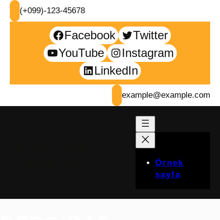
İçeriğe
(+099)-123-45678
geç
Facebook
Twitter
YouTube
Instagram
LinkedIn
example@example.com
Chech Web
Tanıtımlari
Örnek
sayfa