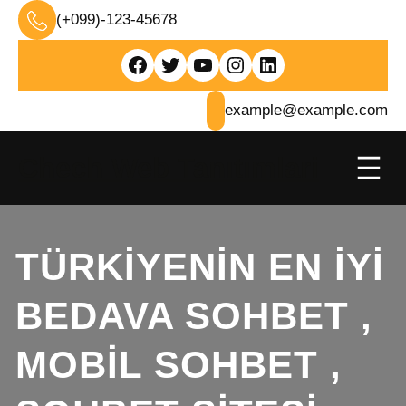
İçeriğe
(+099)-123-45678
geç
Facebook
Twitter
YouTube
Instagram
LinkedIn
example@example.com
Chech Web Tanıtımlari
TÜRKIYENIN EN IYI
BEDAVA SOHBET ,
MOBIL SOHBET ,