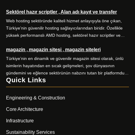
Almanya vize başvurularında doğru kategori seçimi, eksiksiz
Sektörel hazır scriptler , Alan adı kayıt ve transfer
evrak hazırlığı ve zamanında randevu planlaması başarıyı
doğrudan etkiler. Alo Vize Randevu (alovizerandevu ), Ankara
Web hosting sektöründe kaliteli hizmet anlayışıyla öne çıkan,
merkezli profesyonel vize danışmanlığı hizmetiyle bu süreci sizin
Türkiye’nin güvenilir hosting sağlayıcılarından biridir. Özellikle
için kolaylaştırır. […]
yüksek performanslı AMD hosting, sektörel hazır scriptler ve
alan adı hizmetleriyle kullanıcılarına kapsamlı dijital çözümler
magazin , magazin sitesi , magazin siteleri
sunuyor. Yüksek performanslı AMD hosting paketleri, güçlü AMD
EPYC işlemciler ve NVMe SSD disklerle donatılmış sunucular
Türkiye’nin en dinamik ve güvenilir magazin sitesi olarak, ünlü
üzerine kuruludur. E-ticaret siteleri, kurumsal web siteleri, bloglar
isimlerin hayatından en sıcak gelişmeleri, şov dünyasının
ve yüksek […]
gündemini ve eğlence sektörünün nabzını tutan bir platformdur.
Quick Links
Magazin severlerin ilk adresi olan sitemiz, kaliteli içerik üretimiyle
fark yaratıyor. Güncel haberler, özel röportajlar, stil önerileri ve
ünlülerin perde arkası hikayeleriyle sizleri ekrandan
Engineering & Construction
uzaklaştıramayacağınız bir içerik dünyasına davet ediyor.
Magazin […]
Core Architecture
Infrastructure
Sustainability Services