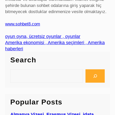
şehirde bulunan sohbet odalarına giriş yaparak hiç
bitmeyecek dostluklar edinmenize vesile olmaktayız.
www.sohbet8.com
oyun oyna, ücretsiz oyunlar , oyunlar
Amerika ekonomisi , Amerika seçimleri , Amerika
haberleri
Search
S
e
a
r
c
Popular Posts
h
Almanya Vizesi, Erasmus Vizesi, idata